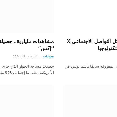
أمر القاضي في البرازيل بإسقاط عملاق وسائل التواصل الاجتماعي X
مشاهدات مليارية.. حصيلة
كنولوجيا
“إكس”
منوعات
أغسطس 13, 2024
أمر أحد القضاة بإغلاق شركة التواصل الاجتماعي العملاقة X، المعروفة سابقًا باسم تويتر، في
حصدت مساحة الحوار الذي جرى عب
الأمريكية، على ما إجمالي 998 مليون مشاهدةوبسحب…