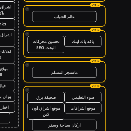
اشراق 
!
باك
عالم الشباب
nks
!
اشراق ا
باقة باك لينك
تحسين محركات
البحث SEO
اعلانات
6
!
موقع 
ماسنجر المسلم
ال
خيال
!
يو ان ب
ضوء التعليمي
صحيفة برق
اخبار 24 ساعة
موقع اشراقات
موقع اشراق اون
لاين
اركان سياحة وسفر