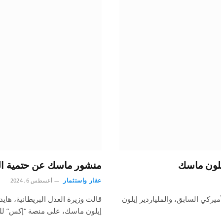
يلون ماسك
منشور ماسك عن حتمية ال
عقار واستثمار
أغسطس 6, 2024
ميركي السابق، والملياردير إيلون
قالت وزيرة العدل البريطانية، هاي
إيلون ماسك، على منصة “إكس” لل