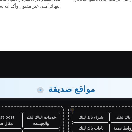
انتهاك أمني غير مقبول.وأكد أنه 
مواقع صديقة
+
!
باك لينك
شراء باك لينك
خدمات الباك لينك
st post
والجيست
مقال ض
وابط نصية
باقات باك لينك