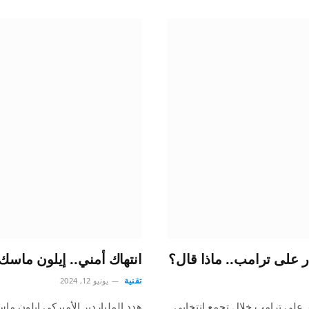
 على ترامب.. ماذا قال؟
انتهاك أمني.. إيلون ماسك
تقنية
يونيو 12, 2024
ر على ترامب خلال تجمع انتخابي
هدد الملياردير الأميركي إيلون ما