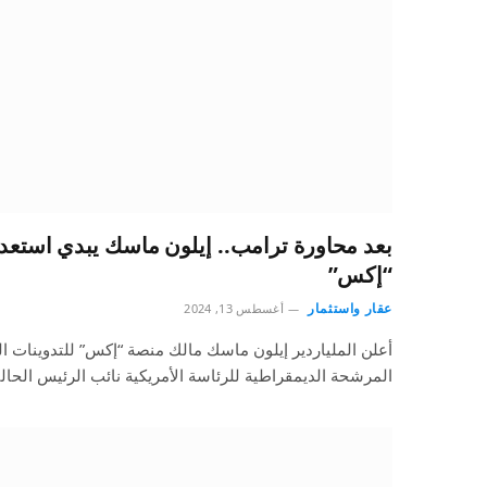
بعد محاورة ترامب.. إيلون ماسك يبدي استعد
“إكس”
عقار واستثمار
أغسطس 13, 2024
أعلن الملياردير إيلون ماسك مالك منصة “إكس” للتدوينات ا
المرشحة الديمقراطية للرئاسة الأمريكية نائب الرئيس الحال