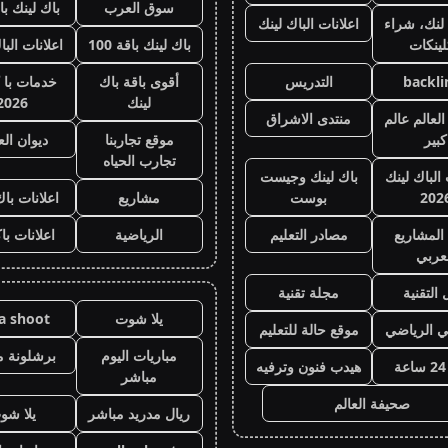
سوق العرب
باك لينك باقة
لنك، شراء
اعلانات الباك لينك
لينكات
باك لينك باقة 100
اعلانات البا
backli
التدريس
أقوى باقة باك
خدمات با 
لينك
2026
لعالم عالم
منتدى الاشراق
كبير
موقع تجاربنا
ديوان ال
تجارب الحياه
 الباك لينك
باك لينك وجيست
202
بوست
مشاريع
اعلانات باك
المشاريع
مصادر التعليم
الرياضية
اعلانات با
عربي
 التقنية
مجلة تقنية
يلا شوت
la shoot
ي الرياضي
موقع حالة للتعليم
مباريات اليوم
برشلونة م
هيدب فنون وترفيه
مباشر
صحيفة العالم
ريال مدريد مباشر
يلا شو