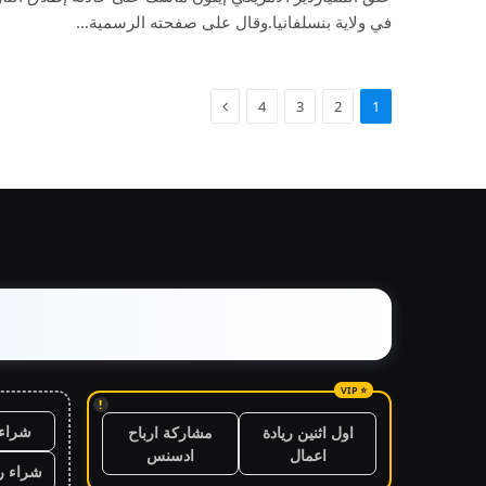
في ولاية بنسلفانيا.وقال على صفحته الرسمية…
4
3
2
1
!
شراء 
اول اثنين ريادة
مشاركة ارباح
اعمال
ادسنس
شراء ر