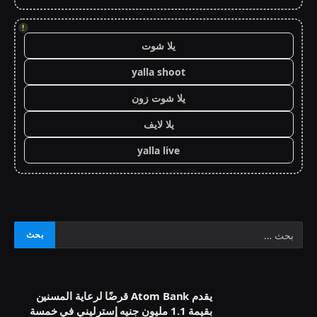
!
يلا شوت
yalla shoot
يلا شوت زون
يلا لايف
yalla live
يقدم Atom Bank قرضًا لرعاية المسنين
بقيمة 1.1 مليون جنيه إسترليني في خمسة