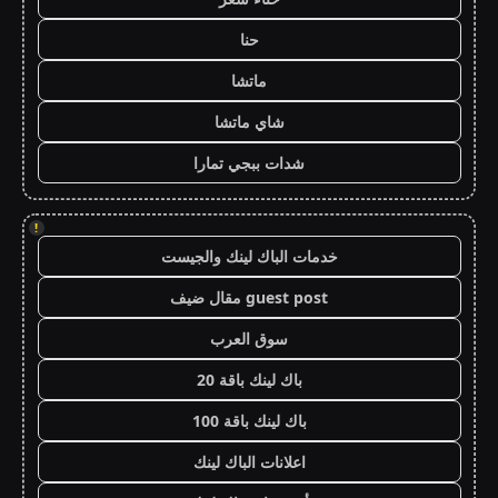
حنا
ماتشا
شاي ماتشا
شدات ببجي تمارا
!
خدمات الباك لينك والجيست
guest post مقال ضيف
سوق العرب
باك لينك باقة 20
باك لينك باقة 100
اعلانات الباك لينك