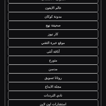
عالم الايفون
مدونة كوكان
صحيفة نهج
كار نيوز
موقع خبرة التقني
أناقة أنثى
متورخ
مدسن
روتانا تسويق
مجلة الابداع
نادي الترددات
استشارات اون لاين