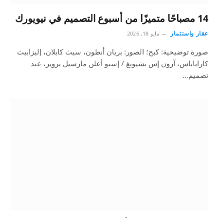
14 مصباحًا متميزًا من أسبوع التصميم في نيويورك
عقار واستثمار
مايو 18, 2026
صورة توضيحية: كبح؛ الصور: بريان أنطون، سيث كابلان، إليزابيث
كاراباباس، آرون إس تشيونغ / إستو أعلن مارسيل بروير، عند
تصميم…