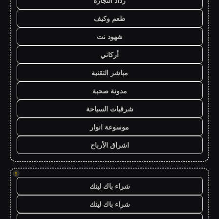
رذاذ التجارة
طعم وكيف
شهود نت
أركاني
مباشر التقنية
مدونة صحبة
شرقيات السياحة
موسوعة انوار
اشراق الأرباح
!
شراء باك لينك
شراء باك لينك