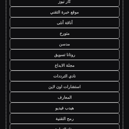
كار نيوز
موقع خبرة التقني
أناقة أنثى
متورخ
مدسن
روتانا تسويق
مجلة الابداع
نادي الترددات
استشارات اون لاين
المعارف
هيدب فيديو
رمح التقنية