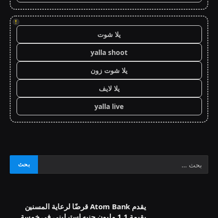
!
يلا شوت
yalla shoot
يلا شوت زون
يلا لايف
yalla live
يقدم Atom Bank قرضًا لرعاية المسنين
بقيمة 1.1 مليون جنيه إسترليني في خمسة