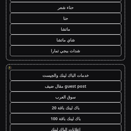
حناء شعر
حنا
ماتشا
شاي ماتشا
شدات ببجي تمارا
!
خدمات الباك لينك والجيست
guest post مقال ضيف
سوق العرب
باك لينك باقة 20
باك لينك باقة 100
اعلانات الباك لينك