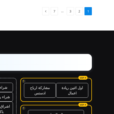
…
7
3
2
1
!
شراء 
اول اثنين ريادة
مشاركة ارباح
اعمال
ادسنس
شراء ر
اشراق 
!
باك