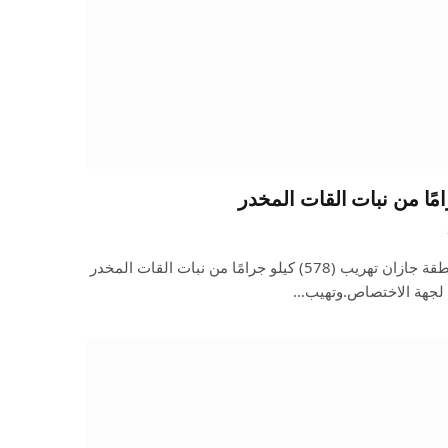
أحبطت دوريات الأفواج الأمنية بمنطقة جازان تهريب (578) كيلو جرامًا من نبات القات المخدر
 لجهة الاختصاص.وتهيب…