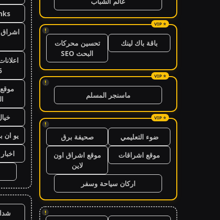
عالم الشباب
nks
!
اشراق ا
باقة باك لينك
تحسين محركات
البحث SEO
اعلانات
6
!
موقع 
ماسنجر المسلم
ال
خيال
!
يو ان ب
ضوء التعليمي
صحيفة برق
اخبار 24 ساعة
موقع اشراقات
موقع اشراق اون
لاين
اركان سياحة وسفر
شدا
!