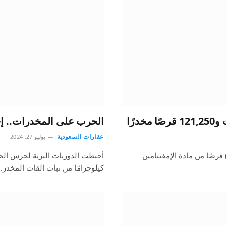
الحرب على المخدرات.. إحباط تهريب 375 كيلو
عقارات السعودية
يوليو 27, 2024
بطت دوريات الأفواج الأمنية بمنطقة عسير تهريب (5830) قرصًا من مادة الإمفيتامين
كيلوجرامًا من نبات القات المخدر