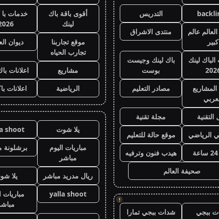
backli
التدريس
أقوى باقة باك
خدمات با 
لينك
2026
لعالم عالم
منتدى الاشراق
كبير
موقع تجاربنا
ديوان ال
تجارب الحياه
 الباك لينك
باك لينك وجيست
202
بوست
مشاريع
اعلانات باك
المشاريع
مصادر التعليم
الرياضية
اعلانات با
عربي
 التقنية
مجلة تقنية
يلا شوت
la shoot
ي الرياضي
موقع حالة للتعليم
مباريات اليوم
برشلونة م
هيدب فنون وترفيه
مباشر
صحيفة العالم
ريال مدريد مباشر
يلا شو
yalla shoot
مباريات ا
!
مباشر
ت ببجي
شدات ببجي تمارا