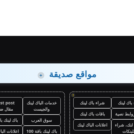
مواقع صديقة
+
!
باك لينك
شراء باك لينك
خدمات الباك لينك
st post
والجيست
مقال ض
وابط نصية
باقات باك لينك
سوق العرب
باك لينك باقة
لنك، شراء
اعلانات الباك لينك
لينكات
باك لينك باقة 100
اعلانات البا