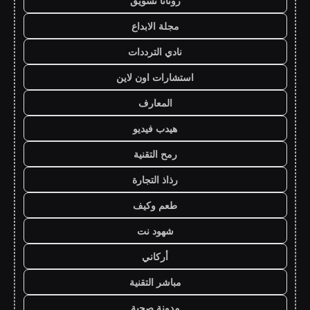
روتانا تسويق
مجلة الابداع
نادي الترددات
استشارات اون لاين
المعارف
هيدب فيديو
رمح التقنية
رذاذ التجارة
طعم وكيف
شهود نت
أركاني
مباشر التقنية
مدونة صحبة