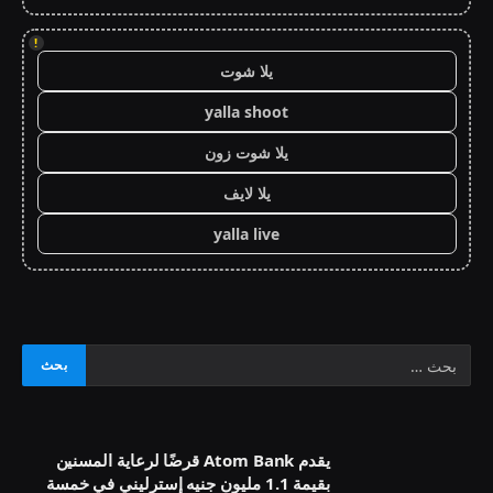
!
يلا شوت
yalla shoot
يلا شوت زون
يلا لايف
yalla live
يقدم Atom Bank قرضًا لرعاية المسنين
بقيمة 1.1 مليون جنيه إسترليني في خمسة