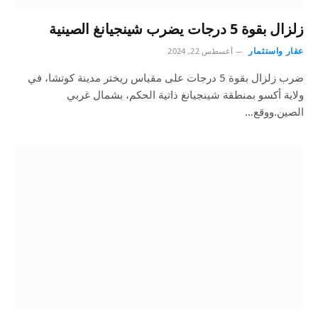
زلزال بقوة 5 درجات يضرب شينجيانغ الصينية
عقار واستثمار
أغسطس 22, 2024
ضرب زلزال بقوة 5 درجات على مقياس ريختر مدينة كوتشا، في
ولاية أكسو بمنطقة شينجيانغ ذاتية الحكم، بشمال غربي
الصين.ووقع…