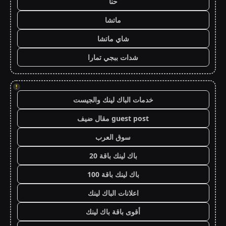
حنا
ماتشا
شاي ماتشا
شدات ببجي تمارا
!
خدمات الباك لينك والجيست
guest post مقال ضيف
سوق العرب
باك لينك باقة 20
باك لينك باقة 100
اعلانات الباك لينك
أقوى باقة باك لينك