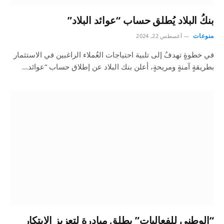
بنكُ البلاد يُطلق حساب “عوائد البلاد”
منوعات
أغسطس 22, 2024
في خطوةٍ تهدفُ إلى تلبية احتياجات العُملاء الراغبين في الاستثمار
بطريقةٍ آمنةٍ ومريحةٍ، أعلن بنك البلاد عن إطلاق حساب “عوائد…
“الوطني للفعاليات” يطلق مبادرة لتعزيز الابتكار