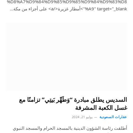
%D8%A7%D9%84%D9%85%D9%85%D9%84%D9%83%D8
%A9" target="_blank">أمطار غزيرة</a> على أجزاء من مكة…
السديس يطلق مبادرة “وَطَهِّر بَيتِي” تزامنًا مع
غسل الكعبة المشرفة
عقارات السعودية
يوليو 21, 2024
أطلقت رئاسة الشؤون الدينية بالمسجد الحرام والمسجد النبوي