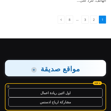
الهاتف، للرد على…
…
8
3
2
1
مواقع صديقة
+
!
اول اثنين ريادة اعمال
مشاركة ارباح ادسنس