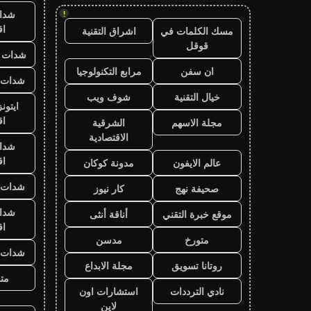
شدا
!
ا
مسك الكلمات في
اشراق التقنية
قوقل
شدات ب
ان سفن
مرابع التكنولوجيا
شدات ب
خيال التقنية
شوف ويب
ايتون
ا
مجلة الاسهم
الشرقية
الاقتصادية
شدا
ا
عالم الايفون
مدونة كوكان
شدات ب
صحيفة نهج
كار نيوز
شدا
موقع خبرة التقني
أناقة أنثى
ا
متورخ
مدسن
شدات ب
روتانا تسويق
مجلة الابداع
متج
نادي الترددات
استشارات اون
لاين