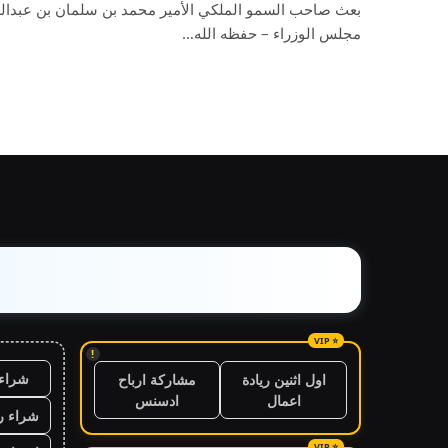
بعث صاحب السمو الملكي الأمير محمد بن سلمان بن عبدالع
مجلس الوزراء – حفظه الله…
!
شراء 
اول اثنين ريادة
مشاركة ارباح
اعمال
ادسنس
شراء ر