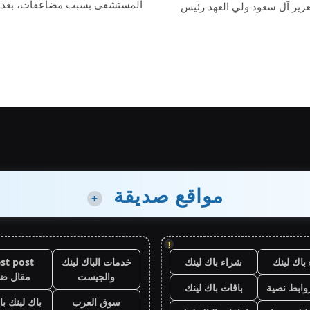
المستشفى بسبب مضاعفات، بعد
زيز آل سعود ولي العهد رئيس
مواقع صديقة
+
!
باك لينك
شراء باك لينك
خدمات الباك لينك
st post
والجيست
مقال ض
وابط نصية
باقات باك لينك
سوق العرب
باك لينك باقة