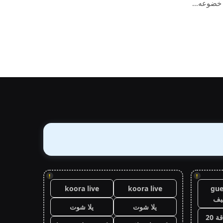
 خضوعه…
!
!
koora live
koora live
gue
يف
يلا شوت
يلا شوت
 20