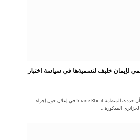
لمي لإيمان خليف لتسميةها في سياسة اختبار
اعتذر رئيس الملاكمة العالمية بعد أن حددت المنظمة Imane Khelif في إعلان حول إجراء
 الجزائري المذكورة…