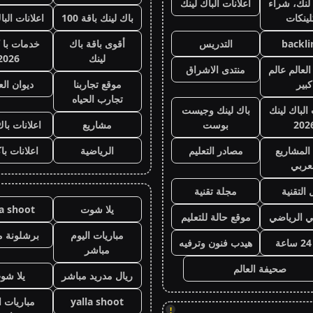
لنك، شراء
اعلانات الباك لينك
لينكات
باك لينك باقة 100
اعلانات البا
backli
التدريس
أقوى باقة باك
خدمات با 
لينك
2026
لعالم عالم
منتدى الاشراق
كبير
موقع تجاربنا
ديوان ال
تجارب الحياه
 الباك لينك
باك لينك وجيست
202
بوست
مشاريع
اعلانات باك
المشاريع
مصادر التعليم
الرياضية
اعلانات با
عربي
 التقنية
مجلة تقنية
يلا شوت
la shoot
ي الرياضي
موقع حالة للتعليم
مباريات اليوم
برشلونة م
هيدب فنون وترفيه
مباشر
صحيفة العالم
ريال مدريد مباشر
يلا شو
yalla shoot
مباريات ا
!