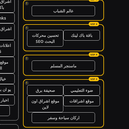
اشراق 
!
باك
عالم الشباب
nks
!
اشراق ا
باقة باك لينك
تحسين محركات
البحث SEO
اعلانات
6
!
موقع 
ماسنجر المسلم
ال
خيال
!
يو ان ب
ضوء التعليمي
صحيفة برق
اخبار 24 ساعة
موقع اشراقات
موقع اشراق اون
لاين
اركان سياحة وسفر