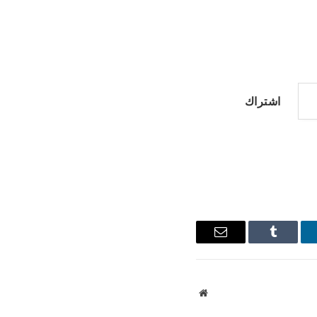
اشتراك
نكدإن
Tumblr
البريد
الإلكتروني
موقع
الويب