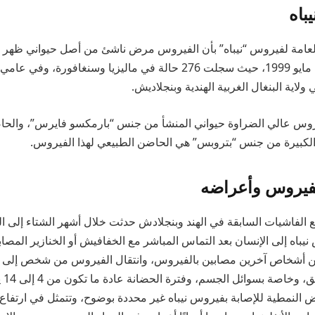
باه
امة لفيروس “نيباه” بأن الفيروس مرض ناشئ من أصل حيواني ظهر لأ
ولاية البنغال الغربية الهندية وبنجلاديش.
روس عالي الضراوة حيواني المنشأ من جنس “بارمكسو فايرس”، والحا
لكبيرة من جنس “بتروبس” هي الحاضن الطبيعي لهذا الفيروس.
لفيروس وأعراضه
 الفاشيات السابقة في الهند وبنجلادش حدثت خلال أشهر الشتاء إلى الر
يباه إلى الإنسان بعد التماس المباشر مع الخفافيش أو الخنازير المصاب
ن أشخاص آخرين مصابين بالفيروس، وانتقال الفيروس من شخص إلى
وخاصة بسوائل الجسم، وفترة الحضانة عادة ما تكون من 4 إلى 14 يومًا.
اض النمطية للإصابة بفيروس نيباه غير محددة بوضوح، وتتمثل في ارتفاع