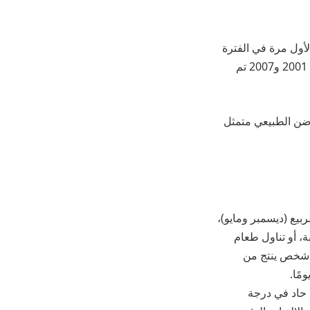
ول مرة في الفترة
من سبتمبر 1998 إلى مايو 1999، حيث سجلت 276 حالة في ماليزيا وسنغافورة، وفي عامي 2001 و2007 تم
ضن الطبيعي متمثل
بيع (ديسمبر ومايو)،
ة، أو تناول طعام
 شخص ينتج من
 حاد في درجة