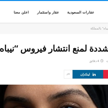
عقارات السعودية
عقار واستثمار
اعلن معنا
اه” بالمملكة
ددة لمنع انتشار فيروس “نيباه”
ت
4 دقائق
لينكدإن