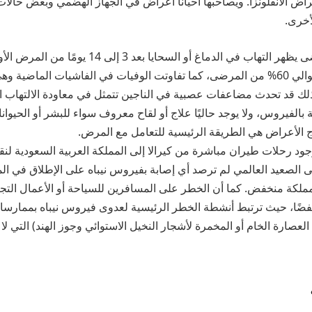
اض الأنفلونزا. ويصاحبها أحيانًا أعراض في الجهاز الهضمي وبعض حالات 
أخرى.
وفي العديد من المرضى يظهر التهاب في الدماغ أو السحاي
السريع للمرض في حوالي 60% من المرضى، كما تفاوتت الوفيات في الفاشيات الما
إلى 70%)، كذلك قد تحدث مضاعفات عصبية في الناجين تتمثل في معاودة الالتها
بالفيروس، ولا يوجد حاليًا علاج أو لقاح معروف سواء للبشر أو الحيوانا
ج الأعراض هي الطريقة الرئيسية للتعامل مع المرض.
وجود رحلات طيران مباشرة من كيرالا إلى المملكة العربية السعودية لنق
على الصعيد العالمي لم ترصد أي إصابة بفيروس نيباه على الإطلاق في ال
ملكة منخفض. كما أن الخطر على المسافرين للسياحة أو الأعمال التجا
خفضًا، حيث ترتبط أنشطة الخطر الرئيسية لعدوى فيروس نیباه بممارس
لعصارة الخام أو المخمرة لأشجار النخيل الاستوائي وجوز الهند) التي لا