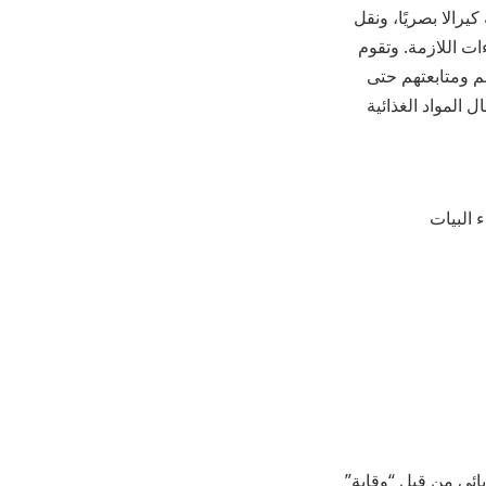
يرالا بصريًا، ونقل
ات اللازمة. وتقوم
م ومتابعتهم حتى
إدخال المواد الغذائية
ء البيات
ائي من قبل “وقاية”