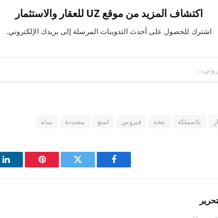
اكتشاف المزيد من موقع UZ للعقار والاستثمار
اشترك للحصول على أحدث التدوينات المرسلة إلى بريدك الإلكتروني.
ر
بالمملكة
تتخذ
فيروس
لمنع
مشددة
نيباه
فيسبوك
تويتر
بينتيريست
لي
تحرير
حرر صحفي