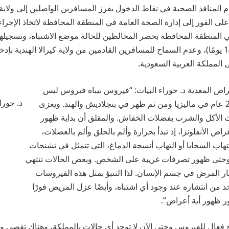
 المنافذ الصحية في نقاط الدخول بفرز المسافرين الواصلين إلى ولاية ك
على الفور إلى إدارة الصحة العامة في المنطقة المحافظة لاتخاذ الإجراء
ي المنطقة المحافظة بحصر المخالطين للحالة موضع الاشتباه، وتسجيله
تنتهي فترة الحضانة(14 يومًا)، وعدم السماح للمسافرين القادمين من ولاية كيرالا الهندية ب
المملكة العربية السعودية.
اض المعدية د. حوراء البيات: “فيروس نيباه فيروس ليس
د. حورا
مستجد، وظهر قبل 20 عام في ماليزيا ومن ثم ظهر في بنجلاديش والهند. ويعزى
ث الأكل والشرب بفضلات الخفاش. والمقلق أن بداية ظهور
اض الأنفلونزا، إذ تبدأ بحرارة وألم بالحلق وألم بالعضلات،
تهاب السحايا أو التهاب أنسجة الدماغ، التي تتمثل في تشنجات
 وحتى ظهور تصرفات غريبة على الشخص. وبعض الحالات تنتهي
ر المرض في جسم الإنسان. لذا التنبؤ بمثل هذه الفيروسات
د من انتشاره عند وجود أي اشتباه، وأيضًا عزل المريض فورًا
ر ظهور أية أعراض”.
ج فعال للفيروس وحتى الآن لا توجد أي حالات بالمملكة، وهناك تقصي وب