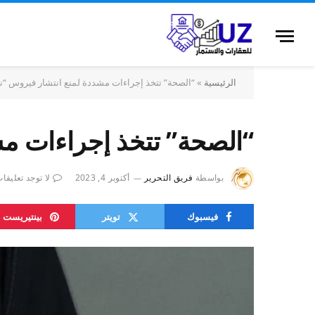
الرئيسية
»
“الصحة” تتخذ إجراءات مشددة لمنع انتشار فيروس “نيب
“الصحة” تتخذ إجراءات مش
بواسطة
فريق التحرير
أكتوبر 4, 2023
لا توجد تعليقا
فيسبوك
تويتر
بينتيريست