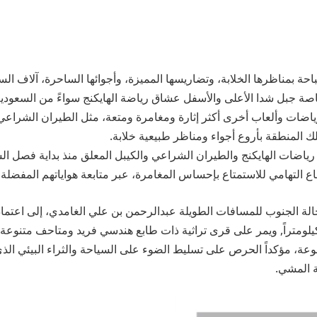
حة بمناظرها الخلابة، وتضاريسها المميزة، وأجوائها الساحرة، آلاف ال
صة جبل شدا الأعلى والأسفل عشاق رياضة الهايكنج سواءً من السعودية
اضات وألعاب أخرى أكثر إثارة ومغامرة ومتعة، مثل الطيران الشراعي
 المنطقة بأروع أجواء ومناظر طبيعية خلابة.
رياضات الهايكنج والطيران الشراعي والكيبل المعلق منذ بداية فصل الش
 التهامي للاستمتاع بإحساس المغامرة، عبر متابعة هواياتهم المفضلة 
لة الجنوب للمسافات الطويلة عبدالرحمن بن علي الغامدي، إلى اعتماد
ذي يبلغ طوله 175 كيلومتراً, ويمر على قرى تراثية ذات طابع هندسي فريد ومتاحف م
ة، مؤكداً الحرص على تسليط الضوء على السياحة والثراء البيئي الذي 
 المشي.