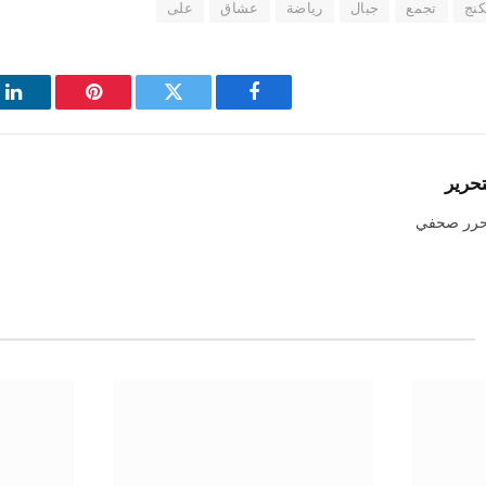
كنج
تجمع
جبال
رياضة
عشاق
على
فيسبوك
تويتر
بينتيريست
لي
تحرير
حرر صحفي