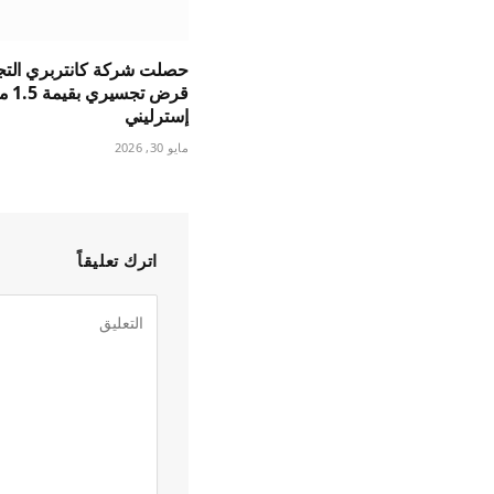
حصلت شركة كانتربري التج
قرض ت
إسترليني
مايو 30, 2026
اترك تعليقاً