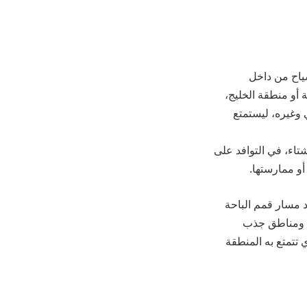
سياح من داخل
 أو منطقة الخليج،
 وغيره، ليستمتع
تاء، في التوافد على
أو ممارستها.
 مسار قمم الباحة
تنوعة ومناطق جذب
تتمتع به المنطقة