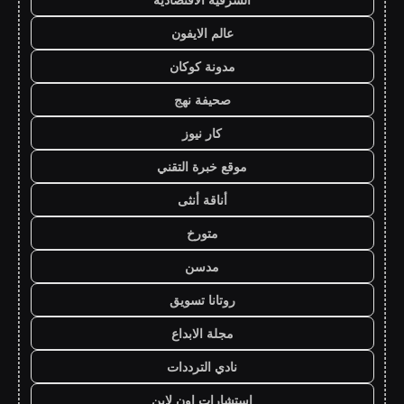
عالم الايفون
مدونة كوكان
صحيفة نهج
كار نيوز
موقع خبرة التقني
أناقة أنثى
متورخ
مدسن
روتانا تسويق
مجلة الابداع
نادي الترددات
استشارات اون لاين