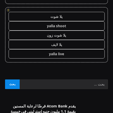
!
يلا شوت
yalla shoot
يلا شوت زون
يلا لايف
yalla live
يقدم Atom Bank قرضًا لرعاية المسنين
بقيمة 1.1 مليون جنيه إسترليني في خمسة