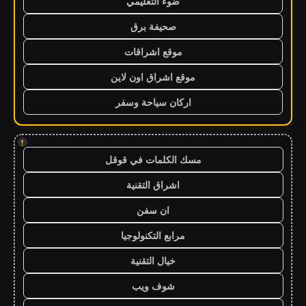
ضوء التعليمي
صحيفة برق
موقع اشراقات
موقع اشراق اون لاين
اركان سياحة وسفر
!
مسك الكلمات في قوقل
اشراق التقنية
ان سفن
مرابع التكنولوجيا
خيال التقنية
شوف ويب