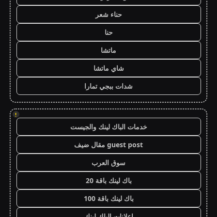
حناء شعر
حنا
ماتشا
شاي ماتشا
شدات ببجي تمارا
!
خدمات الباك لينك والجيست
guest post مقال ضيف
سوق العرب
باك لينك باقة 20
باك لينك باقة 100
اعلانات الباك لينك