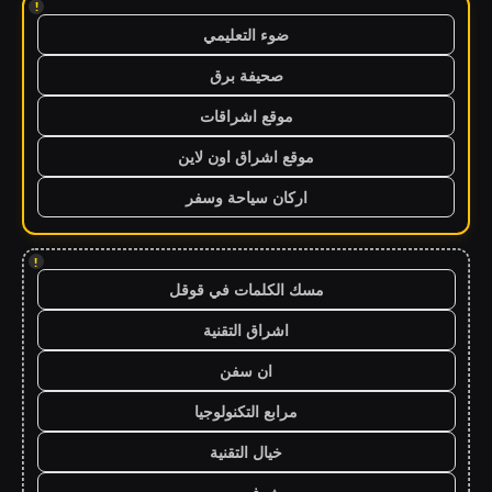
!
ضوء التعليمي
صحيفة برق
موقع اشراقات
موقع اشراق اون لاين
اركان سياحة وسفر
!
مسك الكلمات في قوقل
اشراق التقنية
ان سفن
مرابع التكنولوجيا
خيال التقنية