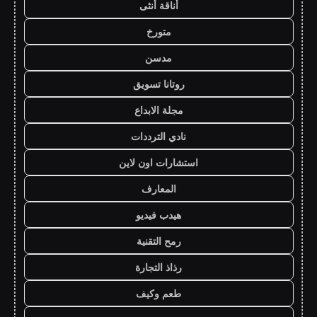
أناقة أنثى
متورخ
مدسن
روتانا تسويق
مجلة الابداع
نادي الترددات
استشارات اون لاين
المعارف
هيدب فيديو
رمح التقنية
رذاذ التجارة
طعم وكيف