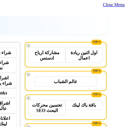
Close Menu
!
شراء ب
اول اثنين ريادة
مشاركة ارباح
اعمال
ادسنس
شراء 
نص
!
اشراق
عالم الشباب
شراء ب
inks
!
اشراق
باقة باك لينك
تحسين محركات
عالم
البحث SEO
اعلانا
لينك 26
!