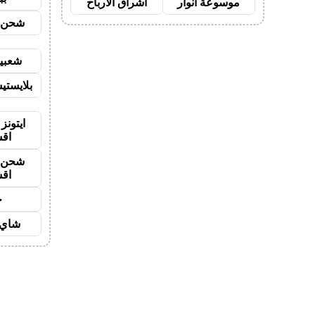
موسوعة انوار
اشراق الأرباح
شحن ي
شعبية
بلايستي
ايتونز
اق
شحن ي
اق
ح
شاي 