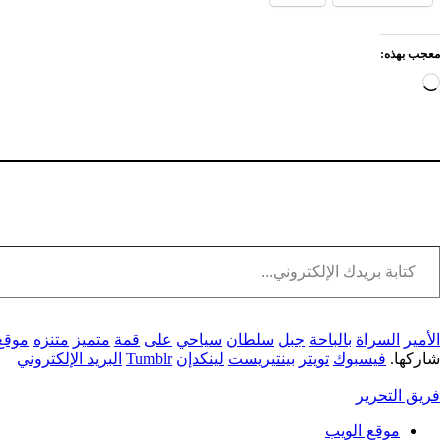
معجب بهذه:
جاري
التحميل…
كتابة بريدك الإلكتروني...
الأمير
السراة
بالباحة
جبل
سلطان
سياحي
على
قمة
متميز
متنزه
موقع
شاركها.
فيسبوك
تويتر
بينتيريست
لينكدإن
Tumblr
البريد الإلكتروني
فريق التحرير
موقع الويب