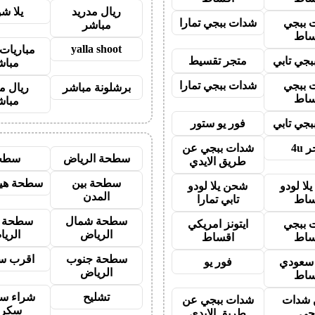
ريال مدريد
يلا ش
 ببجي
شدات ببجي تمارا
مباشر
ساط
yalla shoot
مباريات 
جي تابي
متجر تقسيط
مباش
 ببجي
شدات ببجي تمارا
برشلونة مباشر
ريال م
ساط
مباش
جي تابي
فور يو ستور
 4u
شدات ببجي عن
سطحة الرياض
سطح
طريق الايدي
سطحة بين
سطحة هيد
لا لودو
شحن يلا لودو
المدن
ساط
تابي تمارا
سطحة شمال
سطحة 
 ببجي
ايتونز امريكي
الرياض
الري
ساط
اقساط
سطحة جنوب
اقرب س
ز سعودي
فور يو
الرياض
ساط
تشليح
شراء سي
شدات
شدات ببجي عن
سكرا
جي
طريق الايدي