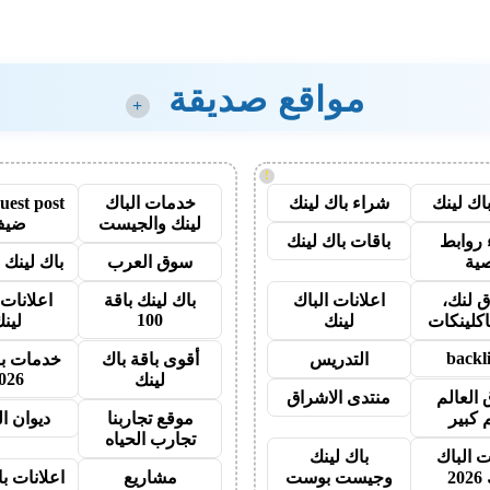
مواقع صديقة
+
!
اك لينك
شراء باك لينك
خدمات الباك
لينك والجيست
ضيف
روابط
باقات باك لينك
ية
سوق العرب
باك لينك با
 لنك،
اعلانات الباك
باك لينك باقة
اعلانات 
100
اكلينكات
لينك
لين
backl
التدريس
أقوى باقة باك
خدمات با
026
لينك
 العالم
منتدى الاشراق
 كبير
موقع تجاربنا
ديوان ا
تجارب الحياه
ت الباك
باك لينك
20
وجيست بوست
مشاريع
اعلانات ب