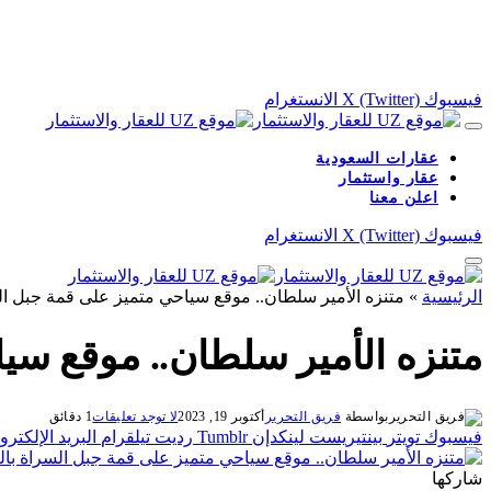
فيسبوك
X (Twitter)
الانستغرام
عقارات السعودية
عقار واستثمار
اعلن معنا
فيسبوك
X (Twitter)
الانستغرام
الرئيسية
»
متنزه الأمير سلطان.. موقع سياحي متميز على قمة جبل الس
متنزه الأمير سلطان.. موقع سيا
بواسطة
فريق التحرير
أكتوبر 19, 2023
لا توجد تعليقات
1 دقائق
فيسبوك
تويتر
بينتيريست
لينكدإن
Tumblr
رديت
تيلقرام
البريد الإلكترو
شاركها