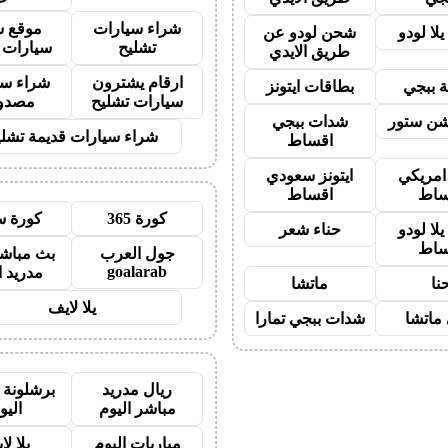
شراء سيارات
موقع ش
لا لودو
شحن لودو عن
تشليح
سيارات 
طريق الايدي
ارقام يشترون
شراء سي
 ببجي
بطاقات ايتونز
سيارات تشليح
مصدو
شن ستور
شدات ببجي
شراء سيارات قديمة تشلي
اقساط
 امريكي
ايتونز سعودي
ساط
اقساط
كورة 365
كورة س
لا لودو
حناء شعر
ساط
جول العرب
بث مباشر
goalarab
مدريد ا
نا
ماتشا
يلا لايف
ماتشا
شدات ببجي تمارا
ريال مدريد
برشلونة 
مباشر اليوم
اليو
مباريات اليوم
يلا لا