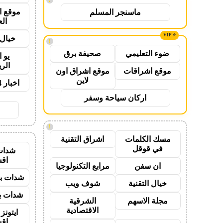
موقع ا
ماسنجر المسلم
ال
خيال 
!
ضوء التعليمي
صحيفة برق
يو 
الر
موقع اشراقات
موقع اشراق اون
لاين
اخبار 24 ساعة
اركان سياحة وسفر
!
مسك الكلمات
اشراق التقنية
في قوقل
شدات
اق
ان سفن
مرابع التكنولوجيا
شدات بب
خيال التقنية
شوف ويب
شدات بب
مجلة الاسهم
الشرقية
الاقتصادية
ايتون
اق