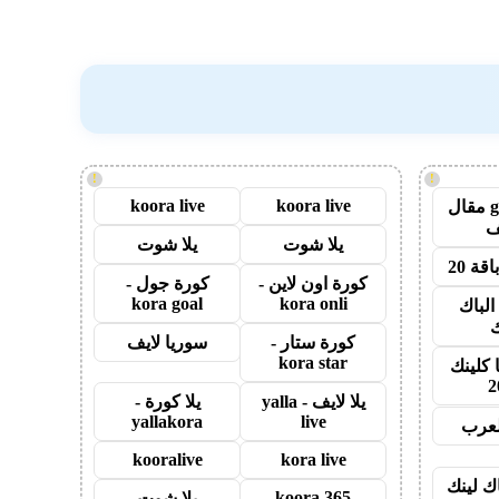
!
!
koora live
koora live
guest post مقال
يلا شوت
يلا شوت
قة 20
كورة اون لاين -
كورة جول -
kora goal
kora onli
الباك
ك
كورة ستار -
سوريا لايف
kora star
 كلينك
2
يلا لايف - yalla
يلا كورة -
yallakora
live
لعرب
kooralive
kora live
اك لينك
koora 365
يلا شوت