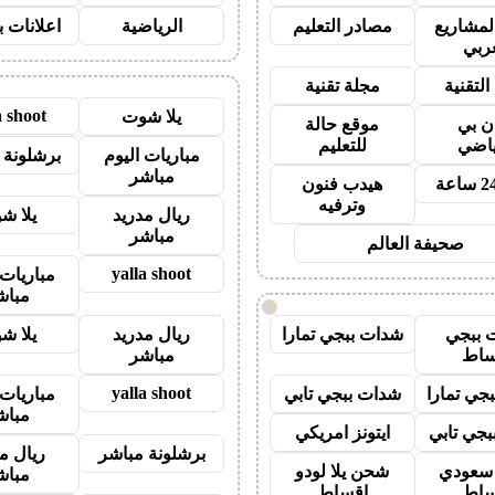
لمشاريع
مصادر التعليم
الرياضية
اعلانات ب
عربي
التقنية
مجلة تقنية
a shoot
يلا شوت
ان بي
موقع حالة
ياضي
للتعليم
مباريات اليوم
برشلونة 
مباشر
هيدب فنون
وترفيه
ريال مدريد
يلا ش
مباشر
صحيفة العالم
yalla shoot
مباريات 
مباش
!
 ببجي
شدات ببجي تمارا
ريال مدريد
يلا ش
ساط
مباشر
yalla shoot
جي تمارا
شدات ببجي تابي
مباريات 
مباش
جي تابي
ايتونز امريكي
برشلونة مباشر
ريال م
ز سعودي
شحن يلا لودو
مباش
ساط
اقساط