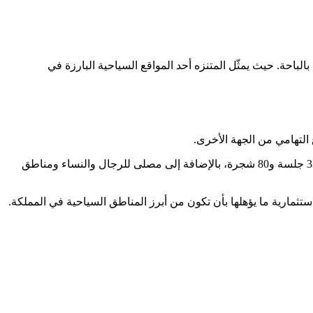
لباحة. حيث يمثّل المتنزه أحد المواقع السياحية البارزة في
التهامي من الجهة الأخرى.
وأشار السواط إلى أن المتنزه يقع على مساحة 70 ألف متر مربع، ومسطحات خضراء بمساحة 9965 ألف متر مربع. كما يحتوي المتنزه على 33 جلسة و80 شجرة، بالإضافة إلى مصلى للرجال والنساء ومناطق
تثمارية ما يؤهلها بأن تكون من أبرز المناطق السياحية في المملكة.