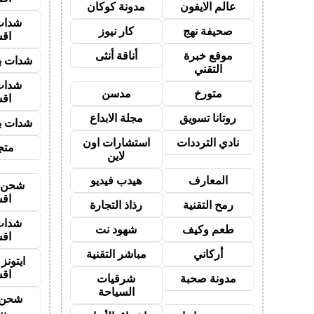
عالم الايفون
مدونة كوكان
شدات
صحيفة نهج
كار نيوز
اق
موقع خبرة
أناقة أنثى
شدات بب
التقني
شدات
متورخ
مدسن
اق
روتانا تسويق
مجلة الابداع
شدات بب
نادي الترددات
استشارات اون
متجر
لاين
المعارف
هيدب فيديو
شحن ي
اق
رمح التقنية
رذاذ التجارة
شدات
طعم وكيف
شهود نت
اق
أركاني
مباشر التقنية
ايتون
اق
مدونة صحبة
شرقيات
السياحة
شحن 
بب