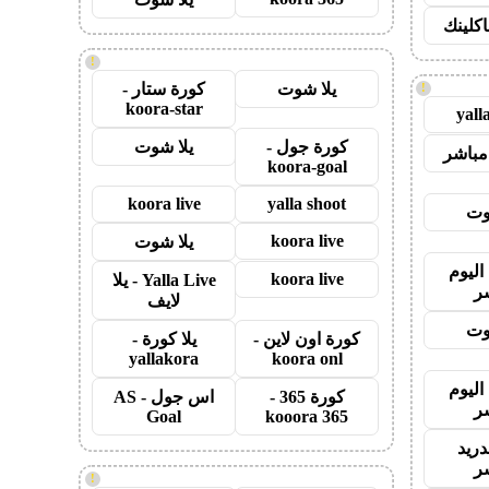
اكلينك
!
يلا شوت
كورة ستار -
!
koora-star
yall
كورة جول -
يلا شوت
مباشر
koora-goal
koora live
yalla shoot
وت
koora live
يلا شوت
اليوم
koora live
Yalla Live - يلا
ر
لايف
وت
كورة اون لاين -
يلا كورة -
yallakora
koora onl
اليوم
كورة 365 -
اس جول - AS
ر
Goal
kooora 365
دريد
ر
!