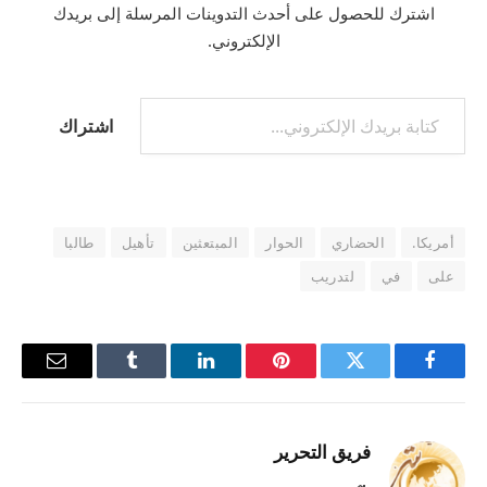
اشترك للحصول على أحدث التدوينات المرسلة إلى بريدك
الإلكتروني.
كتابة بريدك الإلكتروني...
اشتراك
أمريكا.
الحضاري
الحوار
المبتعثين
تأهيل
طالبا
على
في
لتدريب
فيسبوك
تويتر
بينتيريست
لينكدإن
Tumblr
البريد
الإلكترو
فريق التحرير