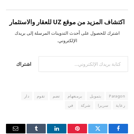
اكتشاف المزيد من موقع UZ للعقار والاستثمار
اشترك للحصول على أحدث التدوينات المرسلة إلى بريدك
الإلكتروني.
كتابة بريدك الإلكتروني...
اشتراك
Paragon
بتمويل
برمنغهام
تضم
تقوم
دار
رعاية
سريرا
شركة
في
فيسبوك
تويتر
بينتيريست
لينكدإن
Tumblr
البريد