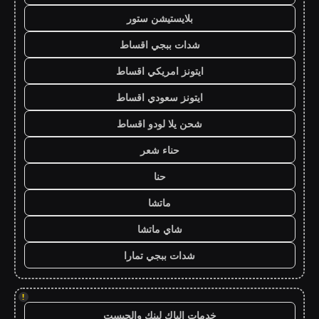
بلايستيشن ستور
شدات ببجي اقساط
ايتونز امريكي اقساط
ايتونز سعودي اقساط
شحن يلا لودو اقساط
حناء شعر
حنا
ماتشا
شاي ماتشا
شدات ببجي تمارا
!
خدمات الباك لينك والجيست