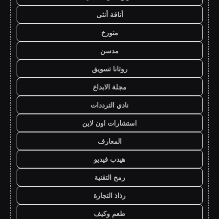
أناقة أنثى
متورخ
مدسن
روتانا تسويق
مجلة الابداع
نادي الترددات
استشارات اون لاين
المعارف
هيدب فيديو
رمح التقنية
رذاذ التجارة
طعم وكيف