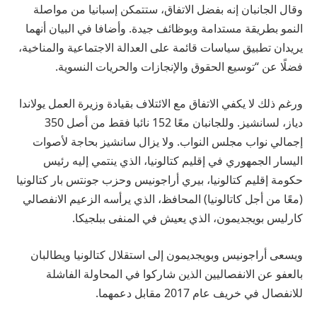
وقال الجانبان إنه بفضل الاتفاق، ستتمكن إسبانيا من مواصلة
النمو بطريقة مستدامة وبوظائف جيدة. وأضافا في البيان أنهما
يريدان تطبيق سياسات قائمة على العدالة الاجتماعية والمناخية،
فضلًا عن “توسيع الحقوق والإنجازات والحريات النسوية.
ورغم ذلك لا يكفي الاتفاق مع الائتلاف بقيادة وزيرة العمل يولاندا
دياز، لسانشيز. وللجانبان معًا 152 نائبا فقط من أصل 350
إجمالي نواب مجلس النواب. ولا يزال سانشيز بحاجة لأصوات
اليسار الجمهوري في إقليم كتالونيا، الذي ينتمي إليه رئيس
حكومة إقليم كتالونيا، بيري أراجونيس وحزب جونتس بار كتالونيا
(معًا من أجل كاتالونيا) المحافظ، الذي يرأسه الزعيم الانفصالي
كارليس بويجديمون، الذي يعيش في المنفى ببلجيكا.
ويسعى أراجونيس وبويجديمون إلى استقلال كتالونيا ويطالبان
بالعفو عن الانفصاليين الذين شاركوا في المحاولة الفاشلة
للانفصال في خريف عام 2017 مقابل دعمهما.