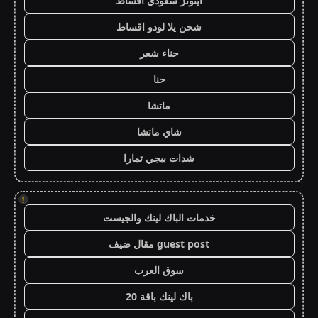
ايتونز سعودي اقساط
شحن يلا لودو اقساط
حناء شعر
حنا
ماتشا
شاي ماتشا
شدات ببجي تمارا
!
خدمات الباك لينك والجيست
guest post مقال ضيف
سوق العرب
باك لينك باقة 20