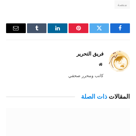
منصة
فيسبوك
تويتر
بينتيريست
لينكدإن
Tumblr
البريد
الإلكترو
فريق التحرير
موقع
الويب
كاتب ومحرر صحفي
المقالات
ذات الصلة