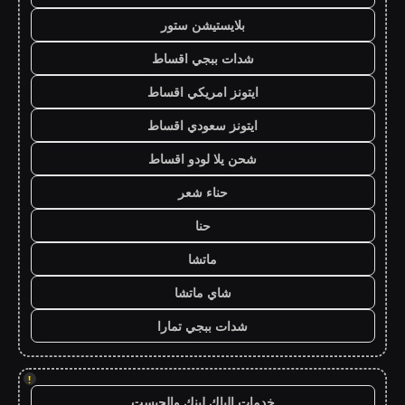
بلايستيشن ستور
شدات ببجي اقساط
ايتونز امريكي اقساط
ايتونز سعودي اقساط
شحن يلا لودو اقساط
حناء شعر
حنا
ماتشا
شاي ماتشا
شدات ببجي تمارا
!
خدمات الباك لينك والجيست