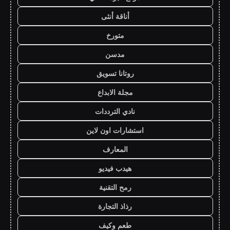
أناقة أنثى
متورخ
مدسن
روتانا تسويق
مجلة الابداع
نادي الترددات
استشارات اون لاين
المعارف
هيدب فيديو
رمح التقنية
رذاذ التجارة
طعم وكيف