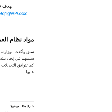
بهدف تح
m/9q1gWPG8xc
مواد نظام الع
سبق وأكدت الوزارة، أ
ستسهم في إيجاد بيئة ع
كما تتوافق التعديلات 
عليها.
شارك هذا الموضوع: