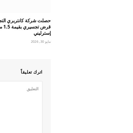
حصلت شركة كانتربري التج
قرض ت
إسترليني
مايو 30, 2026
اترك تعليقاً