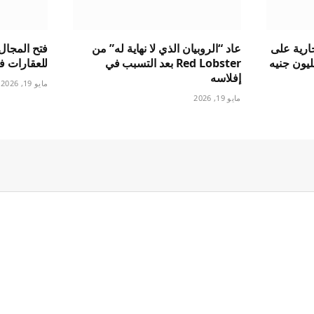
ارية على
عاد “الروبيان الذي لا نهاية له” من
فتح المجال 
جسيري بقيمة 1.5 مليون جنيه
Red Lobster بعد التسبب في
للعقارات ف
إفلاسه
مايو 19, 2026
مايو 19, 2026