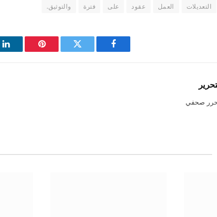
التعديلات
العمل
عقود
على
فترة
والتوثيق.
فيسبوك
تويتر
بينتيريست
لي
تحرير
حرر صحفي