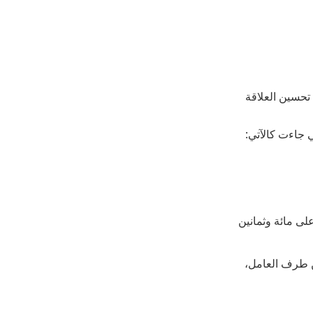
 تحسين العلاقة
ي جاءت كالآتي:
لى مائة وثمانين
3) يوما إذا كان الإنهاء من طرف العامل،