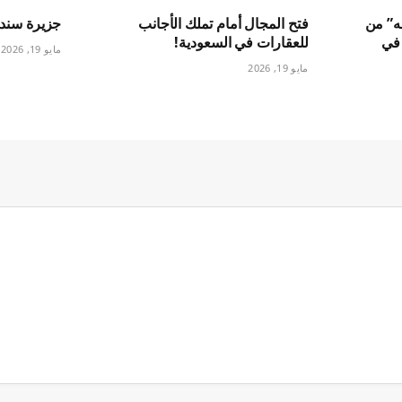
له” من
فتح المجال أمام تملك الأجانب
جزيرة سندالة
بب في
للعقارات في السعودية!
مايو 19, 2026
مايو 19, 2026