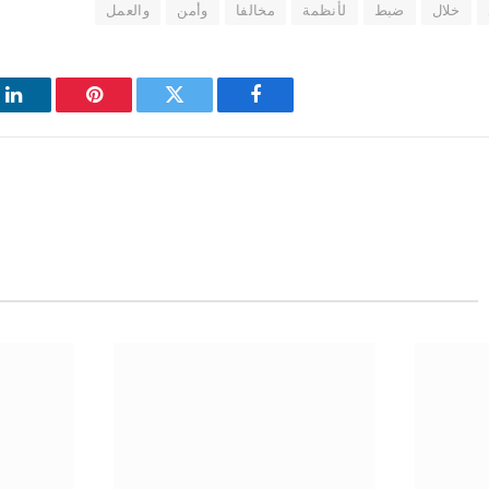
خلال
ضبط
لأنظمة
مخالفا
وأمن
والعمل
فيسبوك
تويتر
بينتيريست
لي