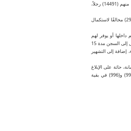
بلغ إجمالي من يتم إخضاعهم حاليًا لإجراءات تنفيذ الأنظمة (15803) وافدين مخالفين، منهم (14491) رجلاً،
تم إحالة (5028) مخالفًا لبعثاتهم الدبلوماسية للحصول على وثائق سفر، وإحالة (2955) مخالفًا لاستكمال
داخلها أو يوفر لهم
المأوى أو يقدم لهم أي مساعدة أو خدمة بأي شكل من الأشكال، يعرض نفسه لعقوبات تصل إلى السجن مدة 15
 إضافة إلى التشهير
ة، حاثة على الإبلاغ
عن أي حالات مخالفة على الرقم (911) بمناطق مكة المكرمة والرياض والشرقية، و(999) و(996) في بقية