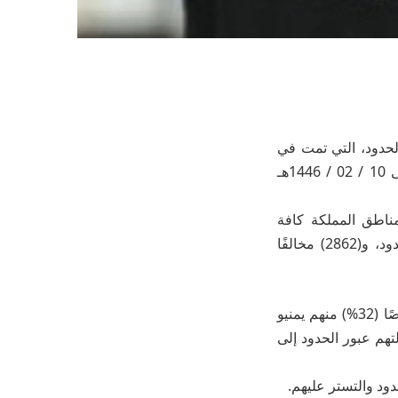
لحدود، التي تمت في
مناطق المملكة كافة، وذلك للفترة من 04 / 02 / 1446هـ الموافق 08 / 08 / 2024م إلى 10 / 02 / 1446هـ
مناطق المملكة كافة
(19989) مخالفًا، منهم (12608) مخالفين لنظام الإقامة، و(4519) مخالفًا لنظام أمن الحدود، و(2862) مخالفًا
بلغ إجمالي من تم ضبطهم خلال محاولتهم عبور الحدود إلى داخل المملكة (913) شخصًا (32%) منهم يمنيو
سيات أخرى، كما تم ضبط (34) شخصًا لمحاولتهم عبور الحدود إلى