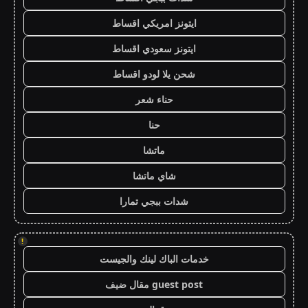
ايتونز امريكي اقساط
ايتونز سعودي اقساط
شحن يلا لودو اقساط
حناء شعر
حنا
ماتشا
شاي ماتشا
شدات ببجي تمارا
!
خدمات الباك لينك والجيست
guest post مقال ضيف