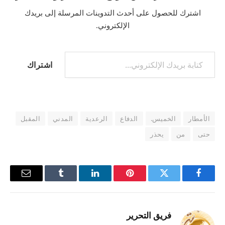
اشترك للحصول على أحدث التدوينات المرسلة إلى بريدك
الإلكتروني.
كتابة بريدك الإلكتروني...
اشتراك
الأمطار
الخميس.
الدفاع
الرعدية
المدني
المقبل
حتى
من
يحذر
فيسبوك
تويتر
بينتيريست
لينكدإن
Tumblr
البريد
الإلكترو
فريق التحرير