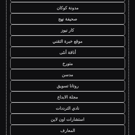
مدونة كوكان
صحيفة نهج
كار نيوز
موقع خبرة التقني
أناقة أنثى
متورخ
مدسن
روتانا تسويق
مجلة الابداع
نادي الترددات
استشارات اون لاين
المعارف