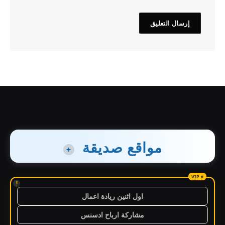
مواقع صديقة
+
!
اول اثنين ريادة اعمال
مشاركة ارباح ادسنس