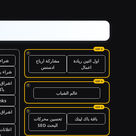
!
شراء 
اول اثنين ريادة
مشاركة ارباح
اعمال
ادسنس
شراء ر
اشراق 
!
باك
عالم الشباب
nks
!
اشراق ا
باقة باك لينك
تحسين محركات
البحث SEO
اعلانات
6