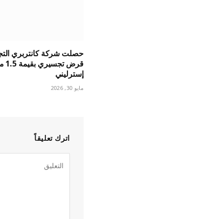
حصلت شركة كانتربري التج
قرض ت
إسترليني
مايو 30, 2026
اترك تعليقاً