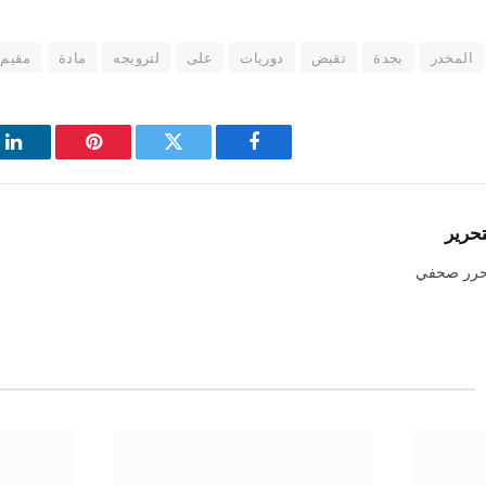
المخدر
بجدة
تقبض
دوريات
على
لترويجه
مادة
مقيم
فيسبوك
تويتر
بينتيريست
لي
تحرير
حرر صحفي