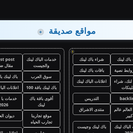
مواقع صديقة
+
!
باك لينك
شراء باك لينك
خدمات الباك لينك
st post
والجيست
مقال ض
وابط نصية
باقات باك لينك
سوق العرب
باك لينك باقة
لنك، شراء
اعلانات الباك لينك
لينكات
باك لينك باقة 100
اعلانات البا
backli
التدريس
أقوى باقة باك
خدمات با 
لينك
2026
لعالم عالم
منتدى الاشراق
كبير
موقع تجاربنا
ديوان ال
تجارب الحياه
 الباك لينك
باك لينك وجيست
202
بوست
مشاريع
اعلانات باك