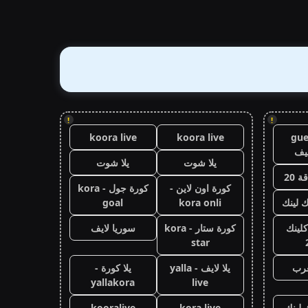
!
!
koora live
koora live
gue
يف
يلا شوت
يلا شوت
 20
كورة اون لاين -
كورة جول - kora
ك لينك
kora onli
goal
كلينك
كورة ستار - kora
سوريا لايف
star
عرب
يلا لايف - yalla
يلا كورة -
yallakora
live
 لينك
kora live
kooralive