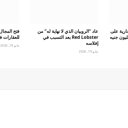
ارية على
عاد “الروبيان الذي لا نهاية له” من
فتح المجال 
جسيري بقيمة 1.5 مليون جنيه
Red Lobster بعد التسبب في
للعقارات ف
إفلاسه
مايو 19, 2026
مايو 19, 2026