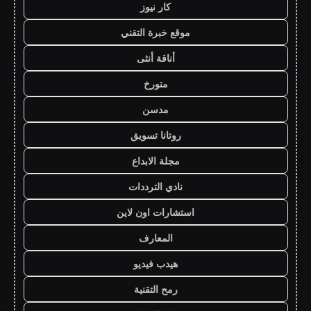
كار نيوز
موقع خبرة التقني
أناقة أنثى
متورخ
مدسن
روتانا تسويق
مجلة الابداع
نادي الترددات
استشارات اون لاين
المعارف
هيدب فيديو
رمح التقنية