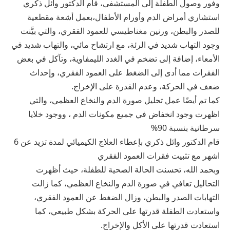
وفور وصول الطفلة إلى المستشفى، قام الدكتور وائل ذكري
استشاري أمراض الدم وأورام الأطفال،بعمل أشعة مقطعية
للصدر والبطن، ورنين مغناطيسي للعمود الفقري، والتي بيَّنت
وجود التهاب شديد في الرئة، مع ارتشاح مائي، والتهاب شديد في
الأمعاء، إضافة إلى تضخم في الغدد الليمفاوية، وتآكل في بعض
الفقرات مما أدى إلى الضغط على العمود الفقري، وإحداث
ضعف في الحركة، وعدم القدرة على الإخراج.
كما تم أيضًا عمل تحليل صورة الدم والنخاع العظمي، والتي
اظهرت وجود انخفاض في جميع مكونات الدم ، ووجود خلايا
سرطانية بنسبة 90%
قام الدكتور وائل ذكري بإعطاء العلاج الكيميائي لمدة تزيد عن 6
اشهر مع تثبيت فقرات العمود الفقري
وبحمد الله، تحسنت الحالة الصحية للطفلة، حيث أظهرت
التحاليل تعافي في صورة الدم والنخاع العظمي، كما زالت
التهابات الصدر والبطن، وزال الضغط عن العمود الفقري،
واستعادت الطفلة قدرتها على الحركة بشكل طبيعي، كما
استعادت قدرتها على الأكل والإخراج.