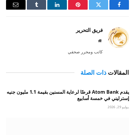
فيسبوك
تويتر
بينتيريست
لينكدإن
Tumblr
البريد
الإلكترو
فريق التحرير
موقع
الويب
كاتب ومحرر صحفي
المقالات
ذات الصلة
يقدم Atom Bank قرضًا لرعاية المسنين بقيمة 1.1 مليون جنيه
إسترليني في خمسة أسابيع
يوليو 29, 2026