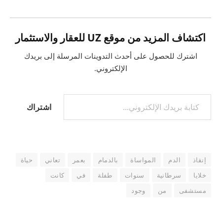
اكتشاف المزيد من موقع UZ للعقار والاستثمار
اشترك للحصول على أحدث التدوينات المرسلة إلى بريدك
الإلكتروني.
كتابة بريدك الإلكتروني...
اشتراك
إنقاذ
الدم
المواساة
بالدمام
بعمر
تعاني
حياة
خلايا
سرطانية
سنوات
طفلة
في
كانت
مستشفى
من
وجود