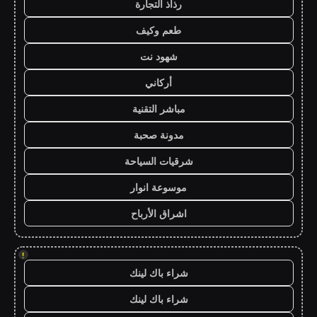
رذاذ التجارة
طعم وكيف
شهود نت
أركاني
مباشر التقنية
مدونة صحبة
شرقيات السياحة
موسوعة انوار
اشراق الأرباح
!
شراء باك لينك
شراء باك لينك