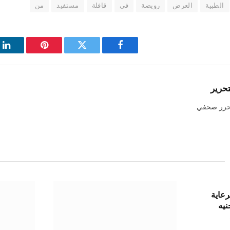
الطبية
العرض
رويضة
في
قافلة
مستفيد
من
فيسبوك
تويتر
بينتيريست
لي
تحرير
حرر صحفي
رضًا لرعاية
يون جنيه