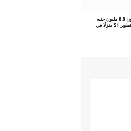
تقدم باراجون 8.8 مليون جنيه
إسترليني لتطوير 51 منزلًا في