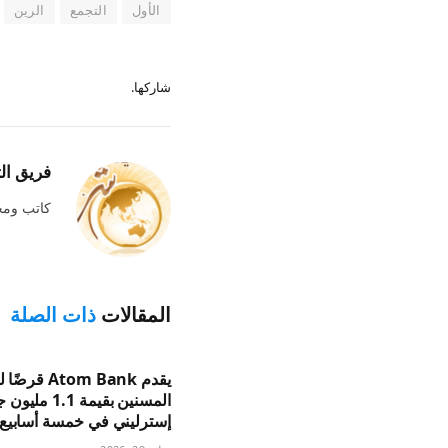
الأول
التجمع
الرين
شاركها.
فريق ال
كاتب وم
المقالات
ذات الصلة
يقدم Atom Bank ق
المسنين بقيمة 1.1 مل
إسترليني في خمسة أسابيع