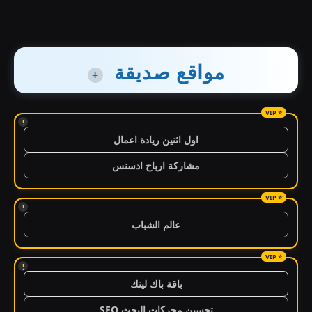
مواقع صديقة
+
!
اول اثنين ريادة اعمال
مشاركة ارباح ادسنس
!
عالم الشباب
!
باقة باك لينك
تحسين محركات البحث SEO