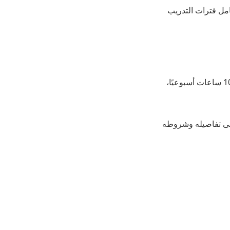
 كامل فترات التدريب
يمتاز البرنامج بمرونته، إذ يُنفذ عن بُعد خلال الفترة المسائية طوال العام الدراسي، بمعدل 5-10 ساعات أسبوعيًا،
على تفاصيله وشروطه