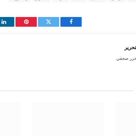
فيسبوك
تويتر
بينتيريست
لي
تحرير
حرر صحفي