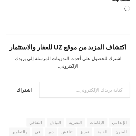
جاري
التحميل…
اكتشاف المزيد من موقع UZ للعقار والاستثمار
اشترك للحصول على أحدث التدوينات المرسلة إلى بريدك
الإلكتروني.
كتابة بريدك الإلكتروني...
اشتراك
الإبداعي
الإقامات
البصرية
التبادل
الثقافي
الفنون
الفنية.
تعزيز
تناقش
دور
في
والتطوير