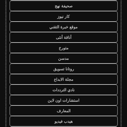
صحيفة نهج
كار نيوز
موقع خبرة التقني
أناقة أنثى
متورخ
مدسن
روتانا تسويق
مجلة الابداع
نادي الترددات
استشارات اون لاين
المعارف
هيدب فيديو