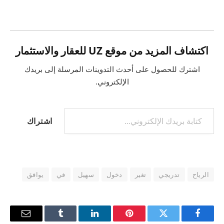
التحميل…
اكتشاف المزيد من موقع UZ للعقار والاستثمار
اشترك للحصول على أحدث التدوينات المرسلة إلى بريدك
الإلكتروني.
كتابة بريدك الإلكتروني...
اشتراك
الرياح
تدريجي
تغير
دخول
سهيل
في
يوافق
فيسبوك
تويتر
بينتيريست
لينكدإن
Tumblr
البريد