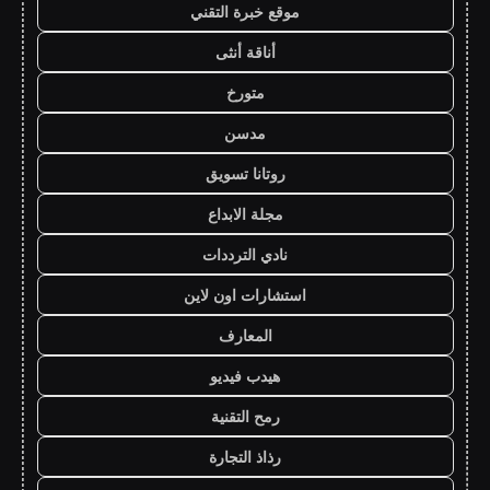
موقع خبرة التقني
أناقة أنثى
متورخ
مدسن
روتانا تسويق
مجلة الابداع
نادي الترددات
استشارات اون لاين
المعارف
هيدب فيديو
رمح التقنية
رذاذ التجارة