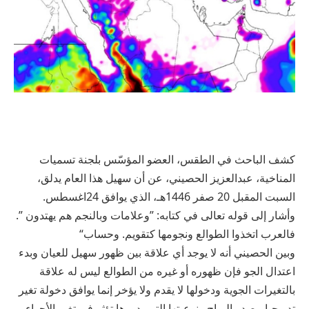
كشف الباحث في الطقس، العضو المؤسّس بلجنة تسميات
المناخية، عبدالعزيز الحصيني، عن أن سهيل هذا العام يدلق،
السبت المقبل 20 صفر 1446هـ، الذي يوافق 24اغسطس.
وأشار إلى قوله تعالى في كتابه: ”وعلامات وبالنجم هم يهتدون ”.
فالعرب اتخذوا الطوالع ونجومها كتقويم. وحساب“
وبين الحصيني أنه لا يوجد أي علاقة بين ظهور سهيل للعيان وبدء
اعتدال الجو فإن ظهوره أو غيره من الطوالع ليس له علاقة
بالتغيرات الجوية ودخولها لا يقدم ولا يؤخر إنما يوافق دخولة تغير
تدريجيا مصدر الرياح ونوعيتها التي بدورها تؤثر في تغير الأجواء.