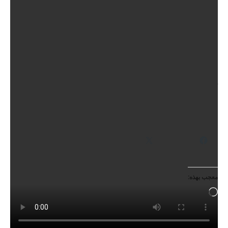
الحظر الروسي ومشاركة إسرائيل – قائلة إن روسيا أطلقت
غزوًا غير مبرر لأوكرانيا ، وحرب إسرائيل في غزة هي رد على
هجمات حماس في 7 أكتوبر 2023.
في وقت سابق من هذا الشهر ، لجنة أنشأتها الأمم المتحدة
اتهم
إسرائيل بارتكاب الإبادة الجماعية في غزة
– الاتهامات التي
رفضتها إسرائيل.
شارك هذا الموضوع:
فيس بوك
X
معجب بهذه:
جاري
التحميل…