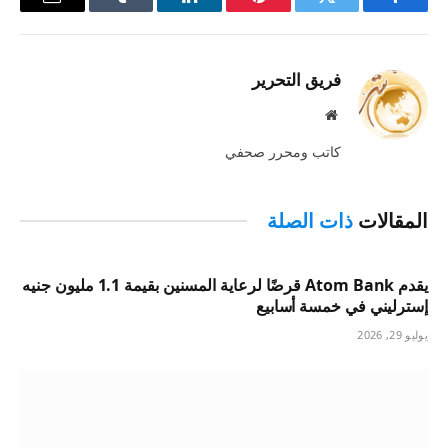
فيسبوك
تويتر
بينتيريست
لينكدإن
Tumblr
البريد
الإلكترو
فريق التحرير
موقع
الويب
كاتب ومحرر صحفي
المقالات
ذات الصلة
يقدم Atom Bank قرضًا لرعاية المسنين بقيمة 1.1 مليون جنيه
إسترليني في خمسة أسابيع
يوليو 29, 2026