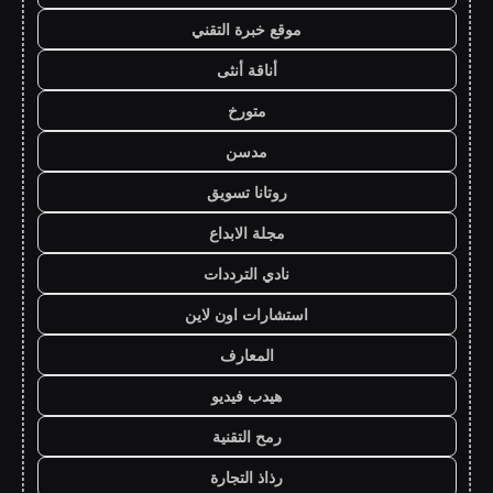
موقع خبرة التقني
أناقة أنثى
متورخ
مدسن
روتانا تسويق
مجلة الابداع
نادي الترددات
استشارات اون لاين
المعارف
هيدب فيديو
رمح التقنية
رذاذ التجارة