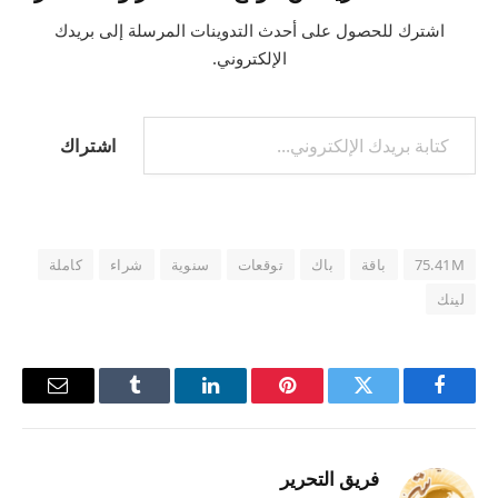
اشترك للحصول على أحدث التدوينات المرسلة إلى بريدك
الإلكتروني.
كتابة بريدك الإلكتروني...
اشتراك
75.41M
باقة
باك
توقعات
سنوية
شراء
كاملة
لينك
فيسبوك
تويتر
بينتيريست
لينكدإن
Tumblr
البريد
الإلكترو
فريق التحرير