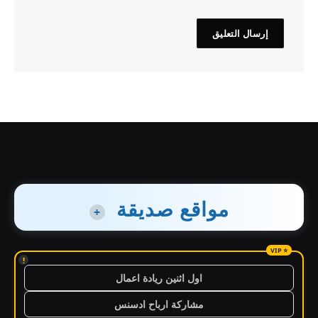
مواقع صديقة
+
!
اول اثنين ريادة اعمال
مشاركة ارباح ادسنس