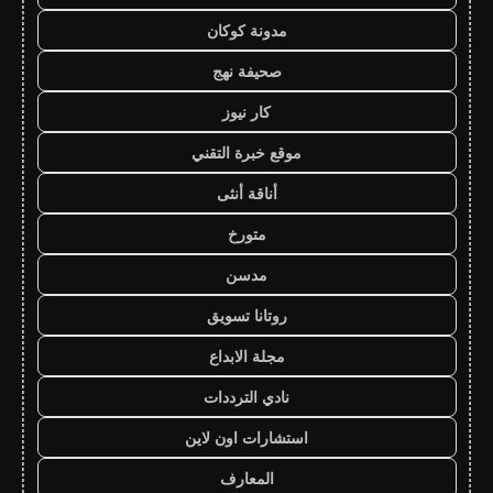
مدونة كوكان
صحيفة نهج
كار نيوز
موقع خبرة التقني
أناقة أنثى
متورخ
مدسن
روتانا تسويق
مجلة الابداع
نادي الترددات
استشارات اون لاين
المعارف