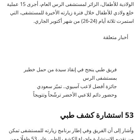
الولادية للأطفال، الزائر لمستشفى الرس العام، أجرى 15 عملية
خلع ولادي للأطفال خلال فترة زيارته الأخيرة للمستشفى، التي
استمرت ثلاثة أيام (24-26) من شهر أكتوبر الجاري.
أخبار متعلقة
فريق طبي ينجح في إنقاذ سيدة من حمل خطير
بمستشفى الرس
جائزة أفضل لاعب آسيوي.. تميّز سعودي
وحضور دائم للاعبي الأخضر ترشّحاً وتتويجاً
53 استشارة كشف طبي
وأشار إلى أن الفريق وفي إطار برنامج زيارته للمستشفى تمكن
من تقديم الاستشارة وإجراء الكشف الطبي على 53 طفلًا ممن