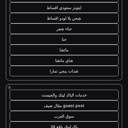
ايتونز سعودي اقساط
شحن يلا لودو اقساط
حناء شعر
حنا
ماتشا
شاي ماتشا
شدات ببجي تمارا
!
خدمات الباك لينك والجيست
guest post مقال ضيف
سوق العرب
باك لينك باقة 20