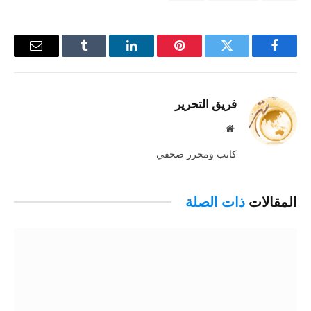
فيسبوك
تويتر
بينتيريست
لينكدإن
Tumblr
البريد
الإلكترو
فريق التحرير
موقع
الويب
كاتب ومحرر صحفي
المقالات
ذات الصلة