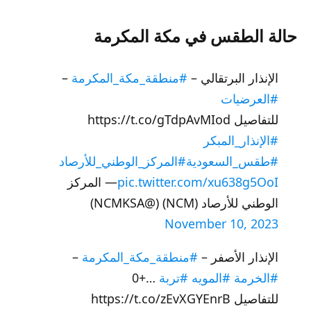
حالة الطقس في مكة المكرمة
الإنذار البرتقالي –
#منطقة_مكة_المكرمة
–
#العرضيات
للتفاصيل https://t.co/gTdpAvMIod
#الإنذار_المبكر
#طقس_السعودية
#المركز_الوطني_للأرصاد
pic.twitter.com/xu638g5OoI
— المركز
الوطني للأرصاد (NCM) (@NCMKSA)
November 10, 2023
الإنذار الأصفر –
#منطقة_مكة_المكرمة
–
#الخرمة
#المويه
#تربة
…+0
للتفاصيل https://t.co/zEvXGYEnrB