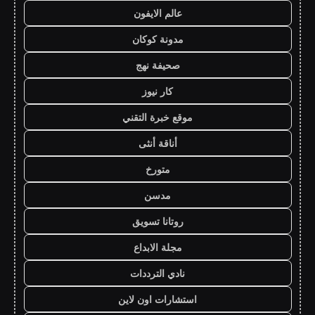
عالم الايفون
مدونة كوكان
صحيفة نهج
كار نيوز
موقع خبرة التقني
أناقة أنثى
متورخ
مدسن
روتانا تسويق
مجلة الابداع
نادي الترددات
استشارات اون لاين