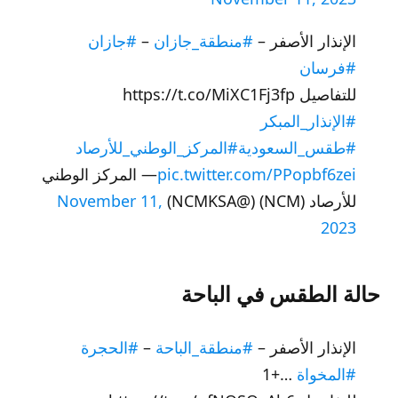
الإنذار الأصفر –
#منطقة_جازان
–
#جازان
#فرسان
للتفاصيل https://t.co/MiXC1Fj3fp
#الإنذار_المبكر
#طقس_السعودية
#المركز_الوطني_للأرصاد
pic.twitter.com/PPopbf6zei
— المركز الوطني
للأرصاد (NCM) (@NCMKSA)
November 11,
2023
حالة الطقس في الباحة
الإنذار الأصفر –
#منطقة_الباحة
–
#الحجرة
#المخواة
…+1