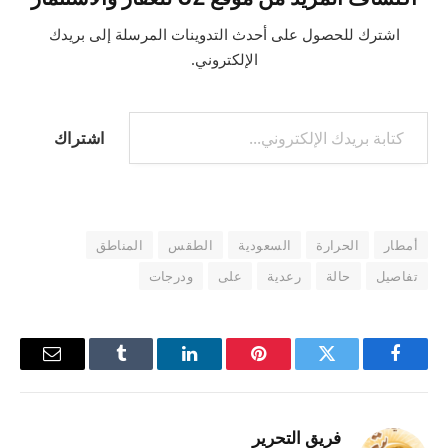
اشترك للحصول على أحدث التدوينات المرسلة إلى بريدك
الإلكتروني.
كتابة بريدك الإلكتروني...
اشتراك
أمطار
الحرارة
السعودية
الطقس
المناطق
تفاصيل
حالة
رعدية
على
ودرجات
فيسبوك
تويتر
بينتيريست
لينكدإن
Tumblr
البريد
الإلكترو
فريق التحرير