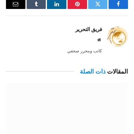
فيسبوك
تويتر
بينتيريست
لينكدإن
Tumblr
البريد
الإلكترو
فريق التحرير
موقع
الويب
كاتب ومحرر صحفي
المقالات
ذات الصلة