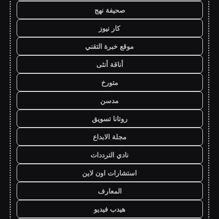
صحيفة نهج
كار نيوز
موقع خبرة التقني
أناقة أنثى
متورخ
مدسن
روتانا تسويق
مجلة الابداع
نادي الترددات
استشارات اون لاين
المعارف
هيدب فيديو