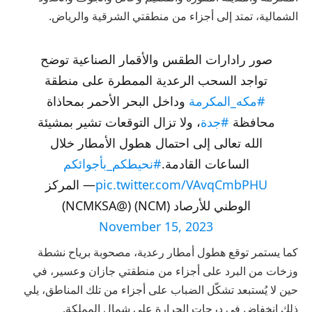
الشمالية، تمتد إلى أجزاء من منطقتي الشرقية والرياض.
صور رادارات الطقس والأقمار الصناعية توضح
تواجد السحب الرعدية الممطرة على منطقة
#مكه_المكرمة
وداخل البحر الأحمر بمحاذاة
محافظة
#جدة
، ولا تزال التوقعات تشير بمشيئة
الله تعالى إلى احتمال هطول الأمطار خلال
الساعات القادمة.
#نحيطكم_بأجوائكم
pic.twitter.com/VAvqCmbPHU
— المركز
الوطني للأرصاد (NCM) (@NCMKSA)
November 15, 2023
كما يستمر توقع هطول أمطار رعدية، مصحوبة برياح نشطة
وزخات من البرد على أجزاء من منطقتي جازان وعسير، في
حين لا يُستبعد تشكّل الضباب على أجزاء من تلك المناطق، يلي
ذلك انخفاض في درجات الحرارة على شمال المملكة.