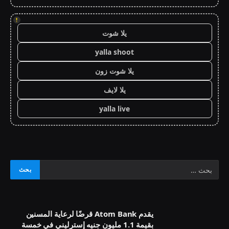
!
يلا شوت
yalla shoot
يلا شوت زون
يلا لايف
yalla live
يقدم Atom Bank قرضًا لرعاية المسنين
بقيمة 1.1 مليون جنيه إسترليني في خمسة