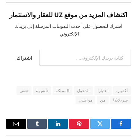
اكتشاف المزيد من موقع UZ للعقار والاستثمار
اشترك للحصول على أحدث التدوينات المرسلة إلى بريدك
الإلكتروني.
كتابة بريدك الإلكتروني...
اشتراك
أكتوبر.
اعتبارا
الدخول
المملكة
تأشيرة
تعفي
سريلانكا
من
مواطني
فيسبوك
تويتر
بينتيريست
لينكدإن
Tumblr
البريد