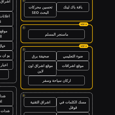
!
اشراق ا
باقة باك لينك
تحسين محركات
البحث SEO
اعلانات
6
!
موقع 
ماسنجر المسلم
ال
خيال
!
يو ان ب
ضوء التعليمي
صحيفة برق
اخبار 24 ساعة
موقع اشراقات
موقع اشراق اون
لاين
اركان سياحة وسفر
شدا
!
ا
مسك الكلمات في
اشراق التقنية
قوقل
شدات ب