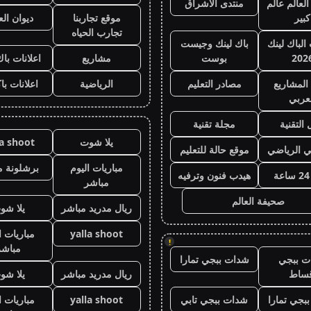
لعالم عالم
منتدى الاشراق
كبير
موقع تجاربنا
ديوان ال
تجارب الحياه
 الباك لينك
باك لينك وجيست
202
بوست
مشاريع
اعلانات باك
المشاريع
مصادر التعليم
الرياضية
اعلانات با
عربي
 التقنية
مجلة تقنية
يلا شوت
la shoot
ي الرياضي
موقع حالة للتعليم
مباريات اليوم
برشلونة م
هيدب فنون وترفيه
مباشر
صحيفة العالم
ريال مدريد مباشر
يلا شو
yalla shoot
مباريات ا
!
مباشر
ت ببجي
شدات ببجي تمارا
قساط
ريال مدريد مباشر
يلا شو
بجي تمارا
شدات ببجي تابي
yalla shoot
مباريات ا