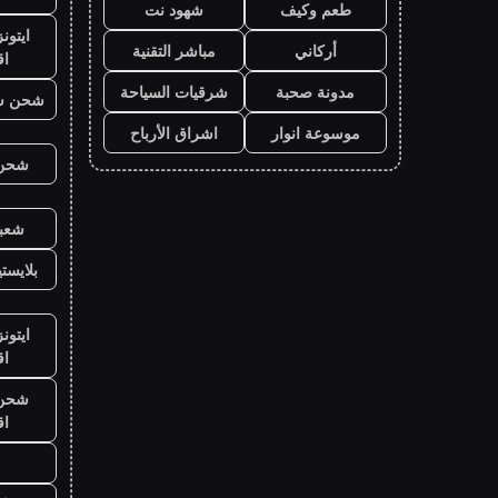
طعم وكيف
شهود نت
ايتون
أركاني
مباشر التقنية
ا
مدونة صحبة
شرقيات السياحة
شحن ش
موسوعة انوار
اشراق الأرباح
شحن ي
شعبي
بلايست
ايتون
ا
شحن ي
ا