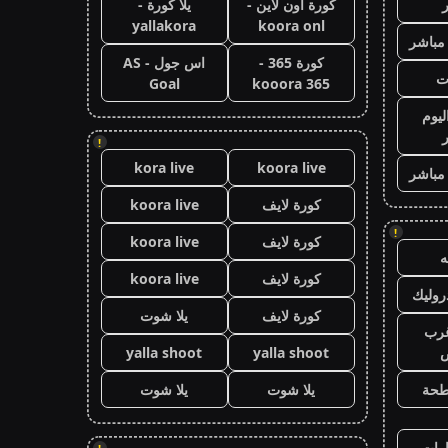
كورة اون لاين -
يلا كورة -
yallakora
koora onl
 مباشر
كورة 365 -
اس جول - AS
ت
Goal
kooora 365
ليوم
!
kora live
koora live
 مباشر
كورة لايف
koora live
!
كورة لايف
koora live
كورة لايف
koora live
وليك
كورة لايف
يلا شوت
رب
ض
yalla shoot
yalla shoot
طحة
يلا شوت
يلا شوت
رات