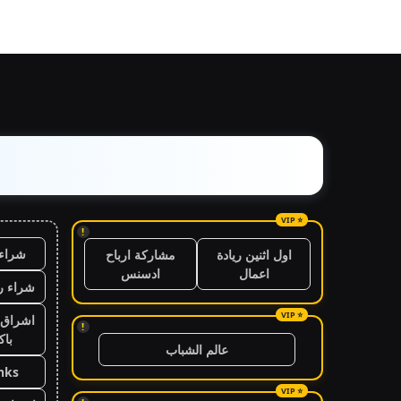
!
شراء 
اول اثنين ريادة
مشاركة ارباح
اعمال
ادسنس
شراء ر
اشراق 
!
باك
عالم الشباب
nks