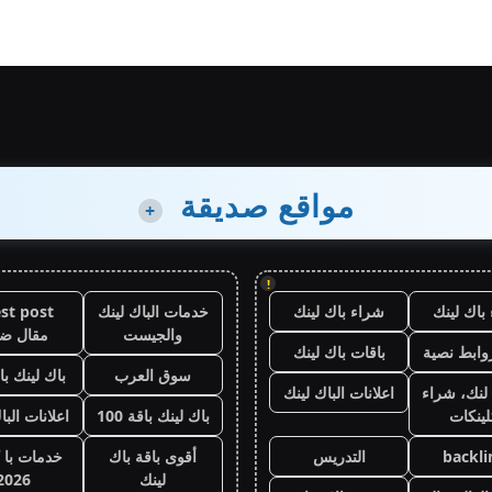
مواقع صديقة
+
!
باك لينك
شراء باك لينك
خدمات الباك لينك
st post
والجيست
مقال ض
وابط نصية
باقات باك لينك
سوق العرب
باك لينك باقة
لنك، شراء
اعلانات الباك لينك
لينكات
باك لينك باقة 100
اعلانات البا
backli
التدريس
أقوى باقة باك
خدمات با 
لينك
2026