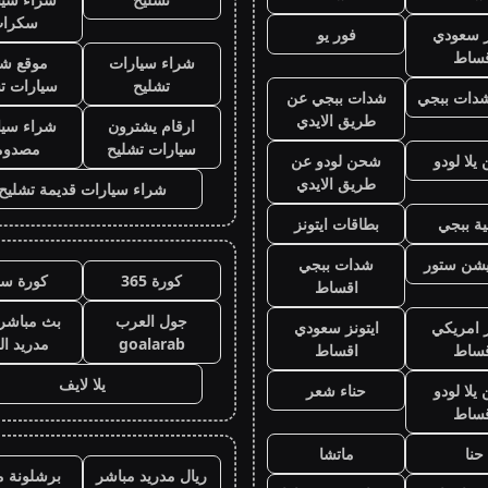
سكرا
ز سعودي
فور يو
قساط
شراء سيارات
موقع شر
تشليح
سيارات ت
دات ببجي
شدات ببجي عن
طريق الايدي
ارقام يشترون
شراء سيا
سيارات تشليح
مصدوم
لا لودو
شحن لودو عن
طريق الايدي
شراء سيارات قديمة تشليح
ة ببجي
بطاقات ايتونز
يشن ستور
شدات ببجي
كورة 365
كورة سي
اقساط
جول العرب
بث مباشر 
ز امريكي
ايتونز سعودي
goalarab
مدريد ال
قساط
اقساط
يلا لايف
لا لودو
حناء شعر
قساط
حنا
ماتشا
ريال مدريد مباشر
برشلونة م