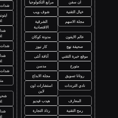
ان سفن
مرابع التكنولوجيا
شدات ب
خيال التقنية
شوف ويب
ايتون
ا
مجلة الاسهم
الشرقية
الاقتصادية
شدا
ا
عالم الايفون
مدونة كوكان
شدات ب
صحيفة نهج
كار نيوز
شدا
موقع خبرة التقني
أناقة أنثى
ا
متورخ
مدسن
شدات ب
روتانا تسويق
مجلة الابداع
متج
نادي الترددات
استشارات اون
لاين
شحن ي
المعارف
هيدب فيديو
ا
رمح التقنية
رذاذ التجارة
شدا
ا