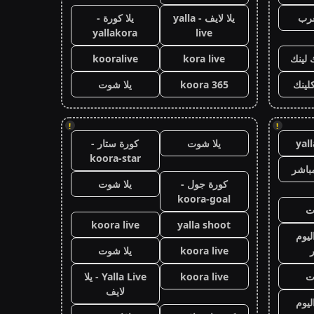
عرب
يلا لايف - yalla
يلا كورة -
yallakora
live
 لينك
kora live
kooralive
كلينك
koora 365
يلا شوت
!
!
yal
يلا شوت
كورة ستار -
koora-star
باشر
كورة جول -
يلا شوت
koora-goal
ت
koora live
yalla shoot
ليوم
koora live
يلا شوت
ت
koora live
Yalla Live - يلا
لايف
ليوم