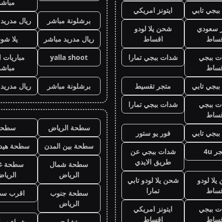
مباشر
بجي تابي
ايتونز امريكي
برشلونة مباشر
ريال مدريد
ز سعودي
شحن يلا لودو
قساط
اقساط
ريال مدريد مباشر
يلا شو
ت ببجي
شدات ببجي تمارا
yalla shoot
مباريات ا
قساط
مباشر
بجي تابي
متجر تقسيط
برشلونة مباشر
ريال مدريد
ت ببجي
شدات ببجي تمارا
قساط
سطحة الرياض
سطحه
بجي تابي
فور يو ستور
سطحة بين المدن
سطحة هيدر
ر 4u
شدات ببجي عن
طريق الايدي
سطحة شمال
سطحة غ
الرياض
الريا
لا لودو
شحن يلا لودو تابي
قساط
تمارا
سطحة جنوب
اقرب س
الرياض
ت ببجي
ايتونز امريكي
قساط
اقساط
تشليح
شراء سيا