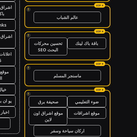
اشراق 
!
باك
عالم الشباب
nks
!
اشراق ا
باقة باك لينك
تحسين محركات
البحث SEO
اعلانات
6
!
موقع 
ماسنجر المسلم
ال
خيال
!
يو ان ب
ضوء التعليمي
صحيفة برق
اخبار 24 ساعة
موقع اشراقات
موقع اشراق اون
لاين
اركان سياحة وسفر