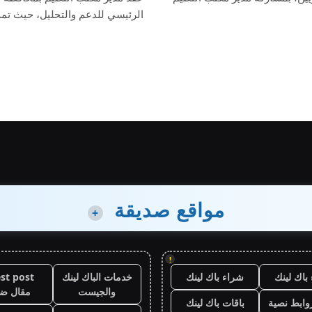
الرئيسي للدعم والتحليل، حيث ت
مواقع صديقة
+
!
باك لينك
شراء باك لينك
خدمات الباك لينك
st post
والجيست
مقال ض
وابط نصية
باقات باك لينك