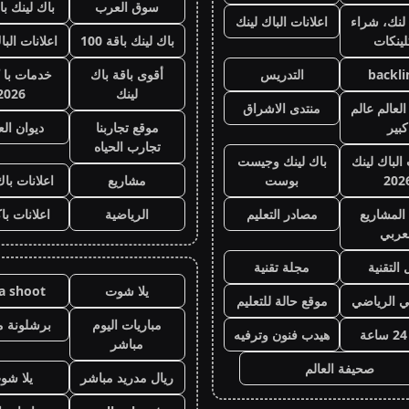
سوق العرب
باك لينك باقة
لنك، شراء
اعلانات الباك لينك
لينكات
باك لينك باقة 100
اعلانات البا
backli
التدريس
أقوى باقة باك
خدمات با 
لينك
2026
لعالم عالم
منتدى الاشراق
كبير
موقع تجاربنا
ديوان ال
تجارب الحياه
 الباك لينك
باك لينك وجيست
202
بوست
مشاريع
اعلانات باك
المشاريع
مصادر التعليم
الرياضية
اعلانات با
عربي
 التقنية
مجلة تقنية
يلا شوت
la shoot
ي الرياضي
موقع حالة للتعليم
مباريات اليوم
برشلونة م
هيدب فنون وترفيه
مباشر
صحيفة العالم
ريال مدريد مباشر
يلا شو