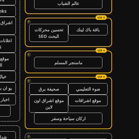
عالم الشباب
nks
!
اشراق ا
باقة باك لينك
تحسين محركات
البحث SEO
اعلانات
6
!
موقع 
ماسنجر المسلم
ال
خيال
!
يو ان ب
ضوء التعليمي
صحيفة برق
اخبار 24 ساعة
موقع اشراقات
موقع اشراق اون
لاين
اركان سياحة وسفر
شدا
!