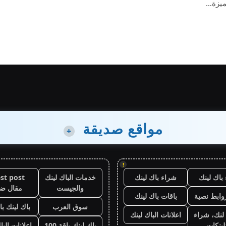
ميزة…
مواقع صديقة
+
!
باك لينك
شراء باك لينك
خدمات الباك لينك
st post
والجيست
مقال ض
وابط نصية
باقات باك لينك
سوق العرب
باك لينك باقة
لنك، شراء
اعلانات الباك لينك
لينكات
باك لينك باقة 100
اعلانات البا