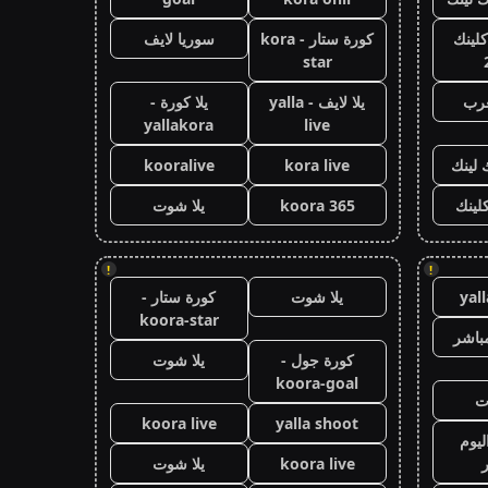
كلينك
كورة ستار - kora
سوريا لايف
star
عرب
يلا لايف - yalla
يلا كورة -
yallakora
live
 لينك
kora live
kooralive
كلينك
koora 365
يلا شوت
!
!
yal
يلا شوت
كورة ستار -
koora-star
باشر
كورة جول -
يلا شوت
koora-goal
ت
koora live
yalla shoot
ليوم
koora live
يلا شوت