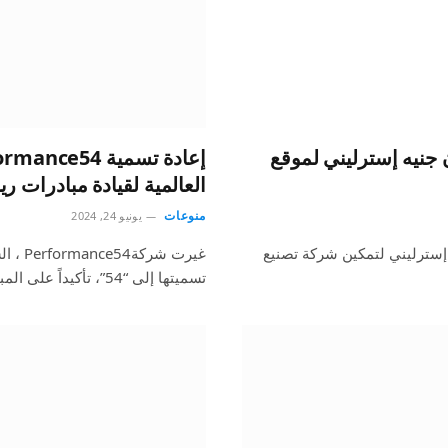
ة تؤمن جسرًا بقيمة 1.7 مليون جنيه إسترليني لموقع
العالمية لقيادة مبادرات ريا
منوعات
يونيو 24, 2024
Reco قرضًا تجسيريًا بقيمة 1,697,500 جنيه إسترليني لتمكين شركة تصنيع
غيرت ش
تسميتها إلى “54”، تأكيداً على المبادئ التأسيسية الجريئة وتعزيزاً…