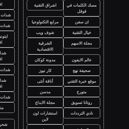
ا
مسك الكلمات في
اشراق التقنية
قوقل
شدات ب
ان سفن
مرابع التكنولوجيا
شدات ب
خيال التقنية
شوف ويب
ايتون
ا
مجلة الاسهم
الشرقية
الاقتصادية
شدا
ا
عالم الايفون
مدونة كوكان
شدات ب
صحيفة نهج
كار نيوز
شدا
موقع خبرة التقني
أناقة أنثى
ا
متورخ
مدسن
شدات ب
روتانا تسويق
مجلة الابداع
متج
نادي الترددات
استشارات اون
لاين
شحن ي