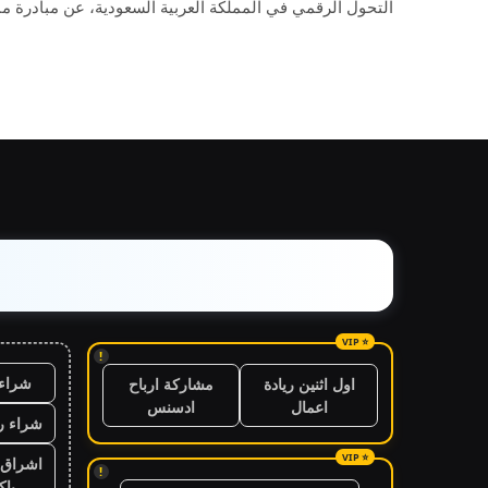
التحول الرقمي في المملكة العربية السعودية، عن مبادرة م
!
شراء 
اول اثنين ريادة
مشاركة ارباح
اعمال
ادسنس
شراء ر
اشراق 
!
باك