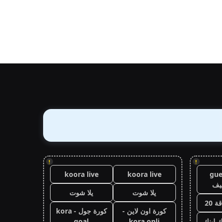
!
!
koora live
koora live
gue
يف
يلا شوت
يلا شوت
 20
كورة اون لاين -
كورة جول - kora
ك لينك
kora onli
goal