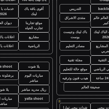
backli
التدريس
أقوى باقة باك
خدمات با 
لينك
2026
لعالم عالم
منتدى الاشراق
كبير
موقع تجاربنا
ديوان ال
تجارب الحياه
 الباك لينك
باك لينك وجيست
202
بوست
مشاريع
اعلانات باك
المشاريع
مصادر التعليم
الرياضية
اعلانات با
عربي
 التقنية
مجلة تقنية
يلا شوت
la shoot
ي الرياضي
موقع حالة للتعليم
مباريات اليوم
برشلونة م
هيدب فنون وترفيه
مباشر
صحيفة العالم
ريال مدريد مباشر
يلا شو
yalla shoot
مباريات ا
!
مباشر
ت ببجي
شدات ببجي تمارا