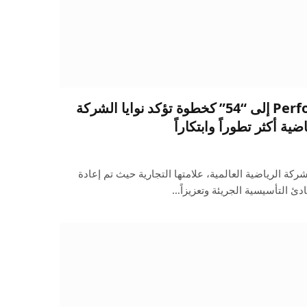
إعادة تسمية Performance54 إلى “54” كخطوة تؤكد نوايا الشركة
ضية أكثر تطوراً وابتكاراً
ركةPerformance54 ، الشركة الرياضية العالمية، علامتها التجارية حيث تم إعادة