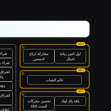
!
شراء 
اول اثنين ريادة
مشاركة ارباح
اعمال
ادسنس
شراء ر
اشراق 
!
باك
عالم الشباب
nks
!
اشراق ا
باقة باك لينك
تحسين محركات
البحث SEO
اعلانات