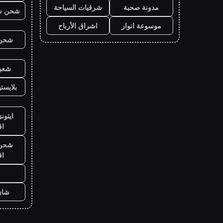
مدونة صحبة
شرقيات السياحة
شحن ش
موسوعة انوار
اشراق الأرباح
شحن ي
شعبي
بلايست
ايتون
ا
شحن ي
ا
شاي