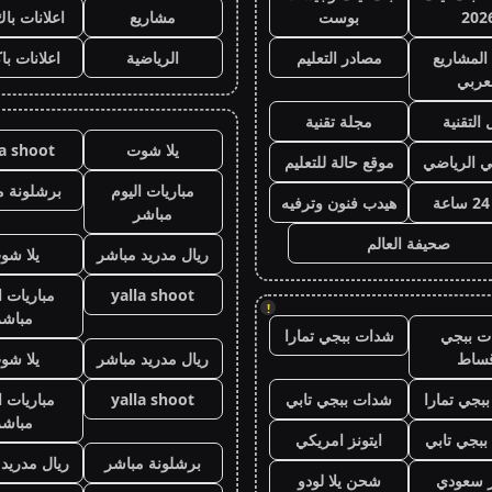
202
بوست
مشاريع
اعلانات باك
المشاريع
مصادر التعليم
الرياضية
اعلانات با
عربي
 التقنية
مجلة تقنية
يلا شوت
la shoot
ي الرياضي
موقع حالة للتعليم
مباريات اليوم
برشلونة م
هيدب فنون وترفيه
مباشر
صحيفة العالم
ريال مدريد مباشر
يلا شو
yalla shoot
مباريات ا
!
مباشر
ت ببجي
شدات ببجي تمارا
قساط
ريال مدريد مباشر
يلا شو
بجي تمارا
شدات ببجي تابي
yalla shoot
مباريات ا
مباشر
بجي تابي
ايتونز امريكي
برشلونة مباشر
ريال مدريد
ز سعودي
شحن يلا لودو