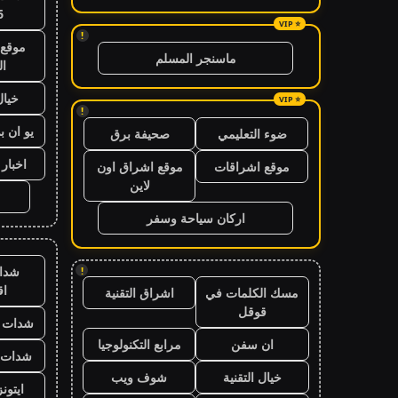
6
!
موقع 
ماسنجر المسلم
ال
خيال
!
يو ان ب
ضوء التعليمي
صحيفة برق
اخبار 24 ساعة
موقع اشراقات
موقع اشراق اون
لاين
اركان سياحة وسفر
شدا
!
ا
مسك الكلمات في
اشراق التقنية
قوقل
شدات ب
ان سفن
مرابع التكنولوجيا
شدات ب
خيال التقنية
شوف ويب
ايتون