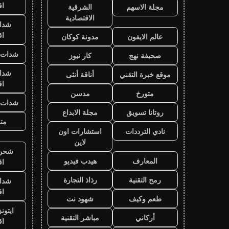
ا
مجلة الاسهم
الشرقية
الاقتصادية
شدا
ا
عالم الايفون
مدونة كوكان
شدات ب
صحيفة نهج
كار نيوز
شدا
موقع خبرة التقني
أناقة أنثى
ا
متورخ
مدسن
شدات ب
روتانا تسويق
مجلة الابداع
متج
نادي الترددات
استشارات اون
لاين
شحن ي
المعارف
هيدب فيديو
ا
رمح التقنية
رذاذ التجارة
شدا
ا
طعم وكيف
شهود نت
ايتون
أركاني
مباشر التقنية
ا