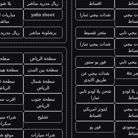
قساط
اقساط
ريال مدريد مباشر
يلا شو
ت ببجي
شدات ببجي تمارا
yalla shoot
مباريات ا
قساط
مباشر
بجي تابي
متجر تقسيط
برشلونة مباشر
ريال مدريد
ت ببجي
شدات ببجي تمارا
قساط
سطحة الرياض
سطحه
بجي تابي
فور يو ستور
سطحة بين المدن
سطحة هيدر
ر 4u
شدات ببجي عن
طريق الايدي
سطحة شمال
سطحة غ
الرياض
الريا
لا لودو
شحن يلا لودو تابي
قساط
تمارا
سطحة جنوب
اقرب س
الرياض
ت ببجي
ايتونز امريكي
قساط
اقساط
تشليح
شراء سيا
سكرا
ز سعودي
فور يو
قساط
شراء سيارات
موقع شر