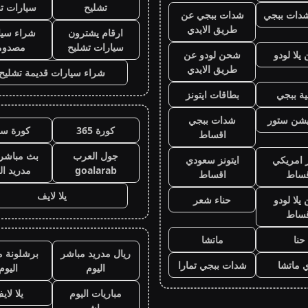
تشليح
سيارات ت
دات ببجي
شدات ببجي عن
طريق الايدي
ارقام يشترون
شراء سيا
سيارات تشليح
مصدوم
لا لودو
شحن لودو عن
طريق الايدي
شراء سيارات قديمة تشليح
ة ببجي
بطاقات ايتونز
يشن ستور
شدات ببجي
كورة 365
كورة سي
اقساط
جول العرب
بث مباشر 
ز امريكي
ايتونز سعودي
goalarab
مدريد ال
قساط
اقساط
يلا لايف
لا لودو
حناء شعر
قساط
حنا
ماتشا
ريال مدريد مباشر
برشلونة م
 ماتشا
شدات ببجي تمارا
اليوم
اليوم
مباريات اليوم
يلا لاي
مباشر