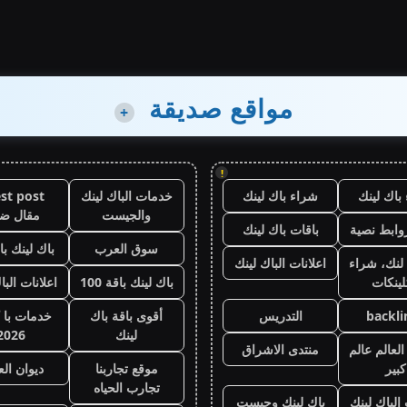
مواقع صديقة
+
!
باك لينك
شراء باك لينك
خدمات الباك لينك
st post
والجيست
مقال ض
وابط نصية
باقات باك لينك
سوق العرب
باك لينك باقة
لنك، شراء
اعلانات الباك لينك
لينكات
باك لينك باقة 100
اعلانات البا
backli
التدريس
أقوى باقة باك
خدمات با 
لينك
2026
لعالم عالم
منتدى الاشراق
كبير
موقع تجاربنا
ديوان ال
تجارب الحياه
 الباك لينك
باك لينك وجيست