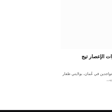
ت الإعصار تيج
اجدين في عُمان، بولايتي ظفار
ات…