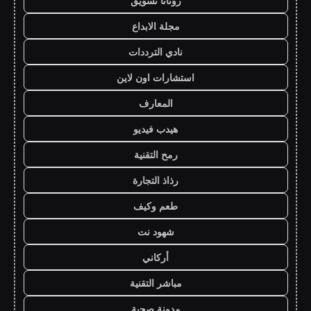
روتانا تسويق
مجلة الابداع
نادي الترددات
استشارات اون لاين
المعارف
هيدب فيديو
رمح التقنية
رذاذ التجارة
طعم وكيف
شهود نت
أركاني
مباشر التقنية
مدونة صحبة